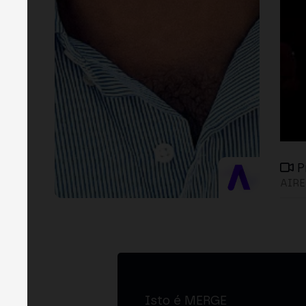
P
AIRE
Isto é MERGE