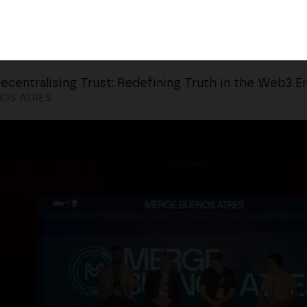
ecentralising Trust: Redefining Truth in the Web3 E
OS AIRES