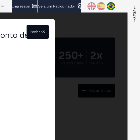
Ingressos
Seja um Patrocinador
Fechar
conto de
5.000+
250+
2x
Participantes
Palestrantes
por ano
Voltar à lista