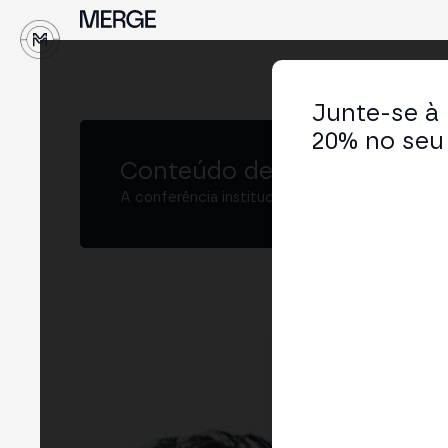
Junte-se à
20% no seu 
Conteúdo de MERGE
A conferência institucional de cripto e Web3 
Al
Fou
LIN