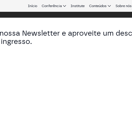
Início
Conferência
Institute
Conteúdos
Sobre nós
 nossa Newsletter e aproveite um des
ingresso.
que conecta Europa e América Latina.
an Vey
nder em Aventus
KEDIN