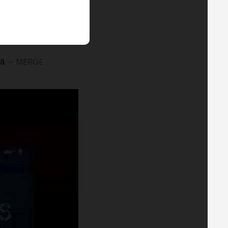
ra
— MERGE