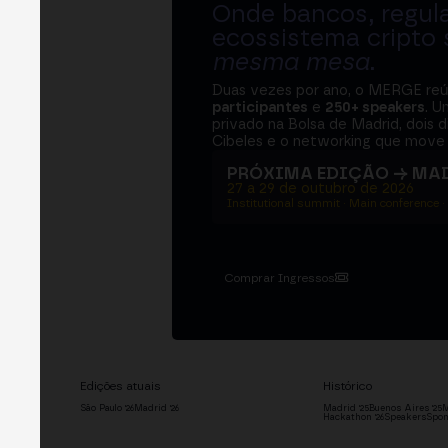
Onde bancos, regul
ecossistema cripto
mesma mesa
.
Duas vezes por ano, o MERGE re
participantes
e
250+ speakers
. U
privado na Bolsa de Madrid, dois d
Cibeles e o networking que move 
PRÓXIMA EDIÇÃO → MA
27 a 29 de outubro de 2026
Institutional summit · Main conference ·
Comprar Ingressos
Edições atuais
Histórico
São Paulo '26
Madrid '26
Madrid '25
Buenos Aires '25
M
Hackathon '26
Speakers
Spon