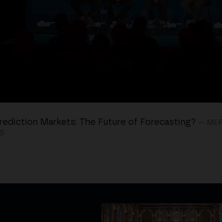
rediction Markets: The Future of Forecasting?
— ME
S