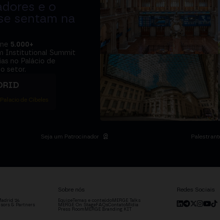
adores e o
 se sentam na
úne
5.000+
m Institutional Summit
ias no Palácio de
o setor.
DRID
 Palacio de Cibeles
Seja um Patrocinador
Palestrant
Sobre nós
Redes Sociais
adrid '24
Equipe
Temas e conteúdo
MERGE Talks
sors & Partners
MERGE On Stage
FAQs
Contato
Mídia
Press Room
MERGE Branding KIT