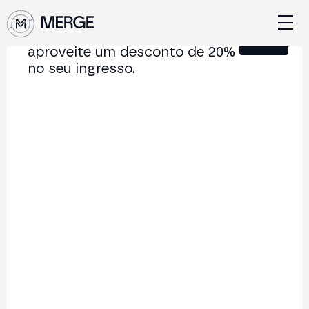
Junte-se à nossa Newsletter e
Fechar
aproveite um desconto de 20%
no seu ingresso.
Conteúdo de MERGE
A conferência institucional de cripto e Web3 que
conecta Europa e América Latina.
5.000+
250+
2x
Participantes
Palestrantes
por ano
Voltar à lista