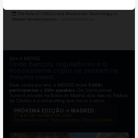
EVENTOS
The Role of CBDCs and Blockchain Technology in
Market Modernization
— MERGE MADRID 24
Isto é MERGE
Onde bancos, reguladores e o
ecossistema cripto se sentam na
mesma mesa
.
Duas vezes por ano, o MERGE reúne
5.000+
participantes
e
250+ speakers
. Um Institutional
Summit privado na Bolsa de Madrid, dois dias no Palácio
de Cibeles e o networking que move o setor.
PRÓXIMA EDIÇÃO → MADRID
27 a 29 de outubro de 2026
Institutional summit · Main conference · Palacio de Cibeles