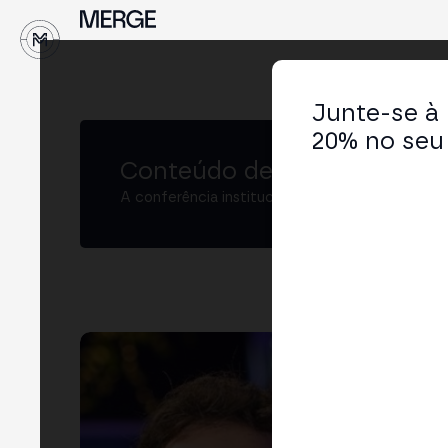
↓
Junte-se à
20% no seu 
Conteúdo de MERGE
A conferência institucional de cripto e Web3 
Ale
CPT
LIN