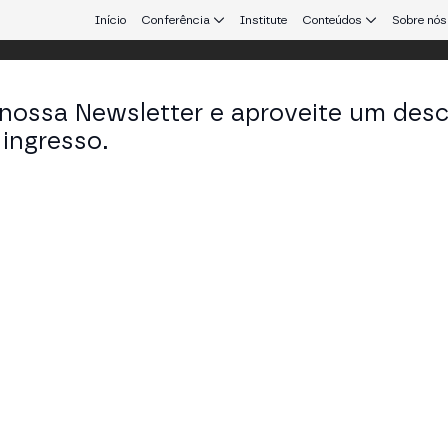
Início
Conferência
Institute
Conteúdos
Sobre nós
 nossa Newsletter e aproveite um des
ingresso.
que conecta Europa e América Latina.
x Buelau
O & Co-founder em Parfin
KEDIN