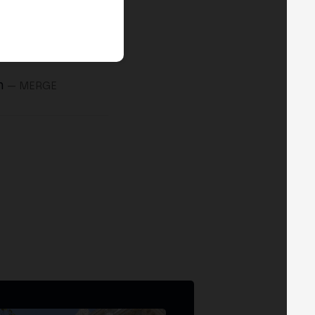
n
— MERGE