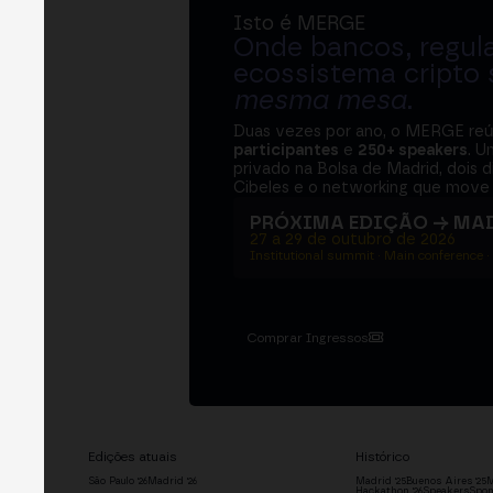
Isto é MERGE
Onde bancos, regul
ecossistema cripto
mesma mesa
.
Duas vezes por ano, o MERGE re
participantes
e
250+ speakers
. U
privado na Bolsa de Madrid, dois d
Cibeles e o networking que move 
PRÓXIMA EDIÇÃO → MA
27 a 29 de outubro de 2026
Institutional summit · Main conference ·
Comprar Ingressos
Edições atuais
Histórico
São Paulo '26
Madrid '26
Madrid '25
Buenos Aires '25
M
Hackathon '26
Speakers
Spon