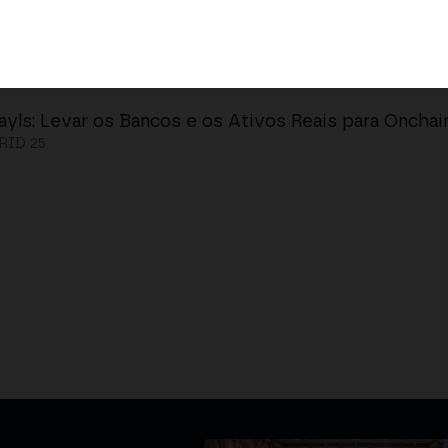
ayls: Levar os Bancos e os Ativos Reais para Onchai
ID 25