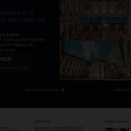
adores e o
 se sentam na
úne
5.000+
m Institutional Summit
ias no Palácio de
o setor.
DRID
 Palacio de Cibeles
Seja um Patrocinador
Palestrant
Sobre nós
Redes Sociais
adrid '24
Equipe
Temas e conteúdo
MERGE Talks
sors & Partners
MERGE On Stage
FAQs
Contato
Mídia