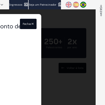
Ingressos
Seja um Patrocinador
Fechar
conto de
5.000+
250+
2x
Participantes
Palestrantes
por ano
Voltar à lista