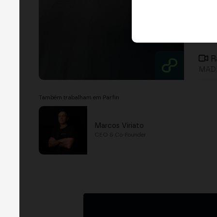
R
MADR
Também trabalham em Parfin
Marcos Viriato
CEO & Co-Founder