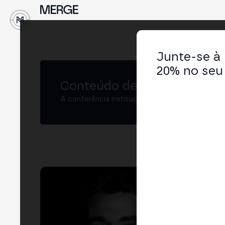
↓
Junte-se à
20% no seu 
Conteúdo de MERGE
A conferência institucional de cripto e Web3 
Ale
Fou
LIN