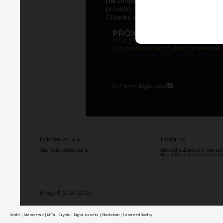
participantes
e
250+ speakers
. U
privado na Bolsa de Madrid, dois d
Cibeles e o networking que move 
PRÓXIMA EDIÇÃO → MA
27 a 29 de outubro de 2026
Institutional summit · Main conference ·
Comprar Ingressos
Edições atuais
Histórico
São Paulo '26
Madrid '26
Madrid '25
Buenos Aires '25
M
Hackathon '26
Speakers
Spon
Merge © 2024-2026
Web3 | Metaverse | NFTs | Crypto | Digital Assets | Blockchain | Extended Reality