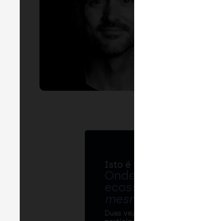
Isto é MERGE
Onde bancos, regul
ecossistema cripto
mesma mesa
.
Duas vezes por ano, o MERGE re