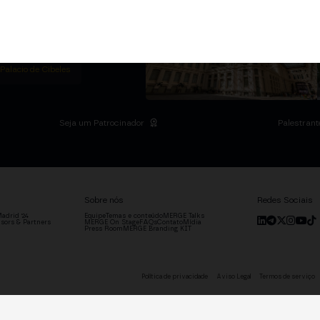
m Institutional Summit
ias no Palácio de
o setor.
DRID
 Palacio de Cibeles
Seja um Patrocinador
Palestrant
Sobre nós
Redes Sociais
adrid '24
Equipe
Temas e conteúdo
MERGE Talks
sors & Partners
MERGE On Stage
FAQs
Contato
Mídia
Press Room
MERGE Branding KIT
Política de privacidade
Aviso Legal
Termos de serviço