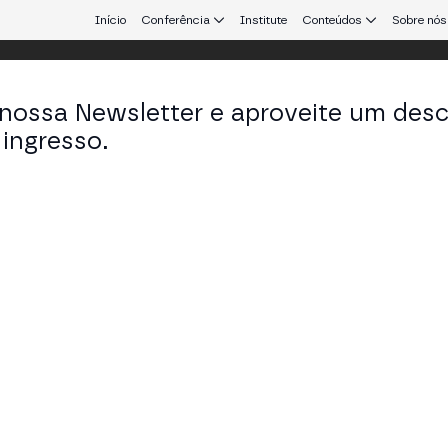
Início
Conferência
Institute
Conteúdos
Sobre nós
 nossa Newsletter e aproveite um des
ingresso.
que conecta Europa e América Latina.
x Puig
nder em Context Protocol
KEDIN