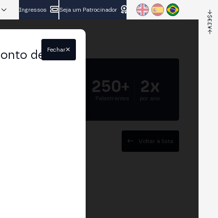
Ingressos
Seja um Patrocinador
Fechar
conto de
5.000+
250+
2x
Participantes
Palestrantes
por ano
Voltar à lista