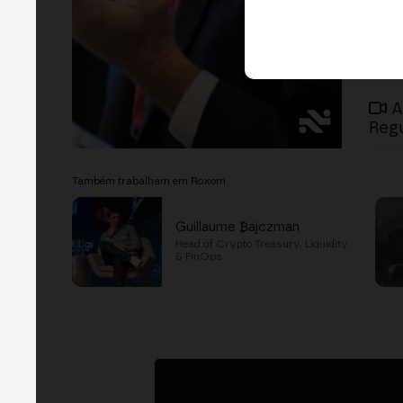
A
Regu
Também trabalham em Roxom
Guillaume ₿ajczman
Head of Crypto Treasury, Liquidity
& FinOps