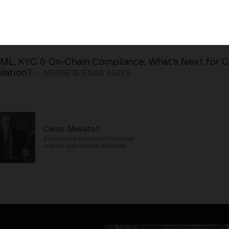
ML, KYC & On-Chain Compliance: What’s Next for 
lation?
— MERGE BUENOS AIRES
Carlos Maslaton
Argentina's renowned financial
analyst and Bitcoin advocate