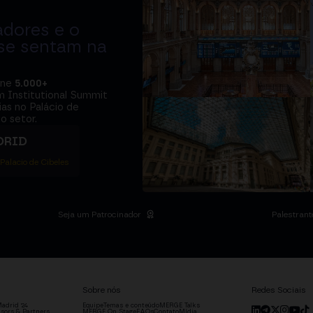
adores e o
 se sentam na
úne
5.000+
m Institutional Summit
ias no Palácio de
o setor.
DRID
 Palacio de Cibeles
Seja um Patrocinador
Palestrant
Sobre nós
Redes Sociais
adrid '24
Equipe
Temas e conteúdo
MERGE Talks
sors & Partners
MERGE On Stage
FAQs
Contato
Mídia