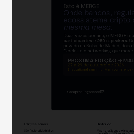
Isto é MERGE
Onde bancos, regul
ecossistema cripto
mesma mesa
.
Duas vezes por ano, o MERGE re
participantes
e
250+ speakers
. U
privado na Bolsa de Madrid, dois d
Cibeles e o networking que move 
PRÓXIMA EDIÇÃO → MA
27 a 29 de outubro de 2026
Institutional summit · Main conference ·
Comprar Ingressos
Edições atuais
Histórico
São Paulo '26
Madrid '26
Madrid '25
Buenos Aires '25
M
Hackathon '26
Speakers
Spon