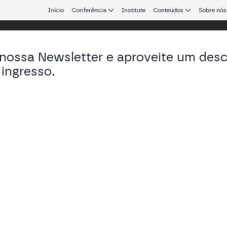
Início
Conferência
Institute
Conteúdos
Sobre nós
 nossa Newsletter e aproveite um des
ingresso.
que conecta Europa e América Latina.
onso Martel
f Compliance and Legal Officer em Roxom
KEDIN