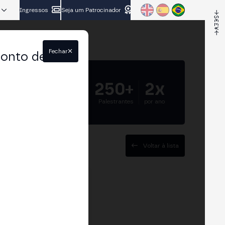
Ingressos
Seja um Patrocinador
Fechar
conto de
5.000+
250+
2x
Participantes
Palestrantes
por ano
Voltar à lista