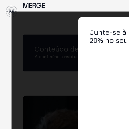
↓
Junte-se à
20% no seu 
Conteúdo de MERGE
A conferência institucional de cripto e Web3 
Alf
Chie
LIN