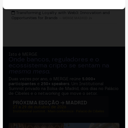
EVENTOS
Transforming Loyalty with Web3: Innovation and
Opportunities for Brands
— MERGE MADRID 24
Isto é MERGE
Onde bancos, reguladores e o
ecossistema cripto se sentam na
mesma mesa
.
Duas vezes por ano, o MERGE reúne
5.000+
participantes
e
250+ speakers
. Um Institutional
Summit privado na Bolsa de Madrid, dois dias no Palácio
de Cibeles e o networking que move o setor.
PRÓXIMA EDIÇÃO → MADRID
27 a 29 de outubro de 2026
Institutional summit · Main conference · Palacio de Cibeles