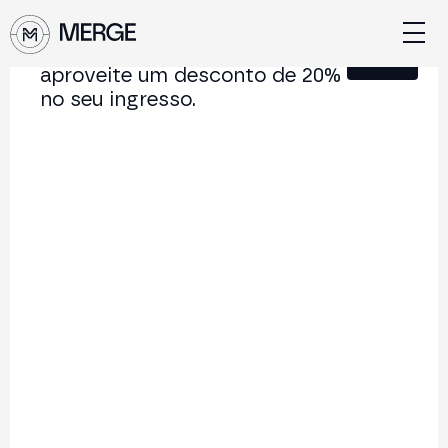
Junte-se à nossa Newsletter e
Fechar
aproveite um desconto de 20%
no seu ingresso.
Conteúdo de MERGE
A conferência institucional de cripto e Web3 que
conecta Europa e América Latina.
5.000+
250+
2x
Participantes
Palestrantes
por ano
Voltar à lista