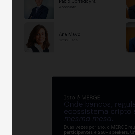
Pablo Corredoyra
Associate
Ana Mayo
Socio Fiscal
Isto é MERGE
Onde bancos, regul
ecossistema cripto
mesma mesa
.
Duas vezes por ano, o MERGE re
participantes
e
250+ speakers
. U