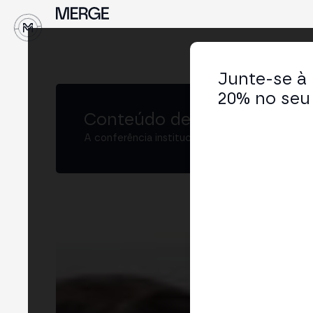
↓
Junte-se à
20% no seu 
Conteúdo de MERGE
A conferência institucional de cripto e Web3 
An
Soci
LIN