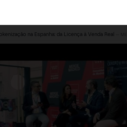
okenização na Espanha: da Licença à Venda Real
— ME