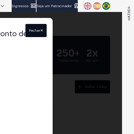
Ingressos
Seja um Patrocinador
Fechar
conto de
5.000+
250+
2x
Participantes
Palestrantes
por ano
Voltar à lista