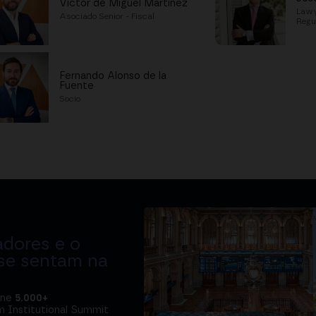
Victor de Miguel Martínez
Lawy
Asociado Senior - Fiscal
Regu
Fernando Alonso de la
Fuente
Socio
adores e o
 se sentam na
úne
5.000+
m Institutional Summit