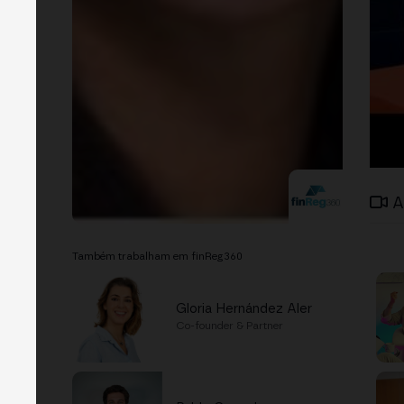
A
Também trabalham em finReg360
Gloria Hernández Aler
Co-founder & Partner