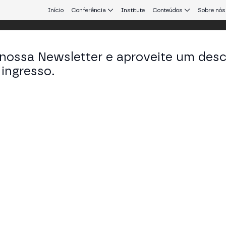
Início
Conferência
Institute
Conteúdos
Sobre nós
 nossa Newsletter e aproveite um des
ingresso.
que conecta Europa e América Latina.
a Benitez
a em finReg360
KEDIN