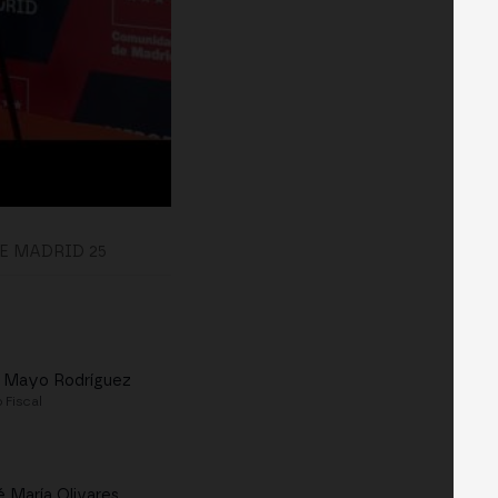
E MADRID 25
 Mayo Rodríguez
 Fiscal
é María Olivares