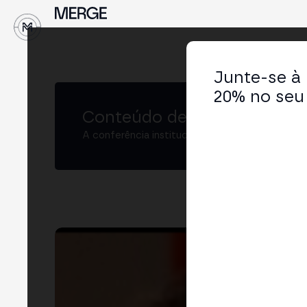
↓
Junte-se à
20% no seu 
Conteúdo de MERGE
A conferência institucional de cripto e Web3 
An
CEO
LIN