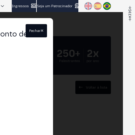
Ingressos
Seja um Patrocinador
Fechar
conto de
5.000+
250+
2x
Participantes
Palestrantes
por ano
Voltar à lista