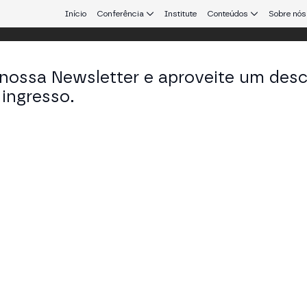
Início
Conferência
Institute
Conteúdos
Sobre nós
 nossa Newsletter e aproveite um des
ingresso.
que conecta Europa e América Latina.
gel Quesada
 em Onyze
KEDIN