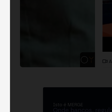
A
Isto é MERGE
Onde bancos, regul