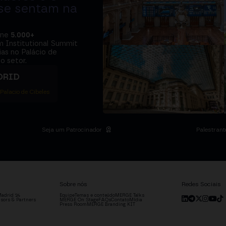
 se sentam na
úne
5.000+
m Institutional Summit
ias no Palácio de
o setor.
DRID
 Palacio de Cibeles
Seja um Patrocinador
Palestrant
Sobre nós
Redes Sociais
adrid '24
Equipe
Temas e conteúdo
MERGE Talks
sors & Partners
MERGE On Stage
FAQs
Contato
Mídia
Press Room
MERGE Branding KIT