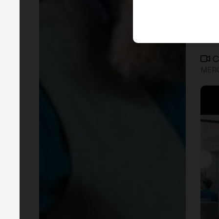
C
MERG