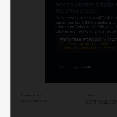
ecossistema cripto
mesma mesa
.
Duas vezes por ano, o MERGE re
participantes
e
250+ speakers
. U
privado na Bolsa de Madrid, dois d
Cibeles e o networking que move 
PRÓXIMA EDIÇÃO → MA
27 a 29 de outubro de 2026
Institutional summit · Main conference ·
Comprar Ingressos
Edições atuais
Histórico
São Paulo '26
Madrid '26
Madrid '25
Buenos Aires '25
M
Hackathon '26
Speakers
Spon