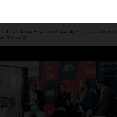
ripto na Banca Privada: o Caso de Creand e Onyze 
E MADRID 25