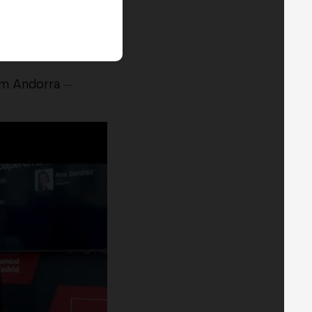
em Andorra
—