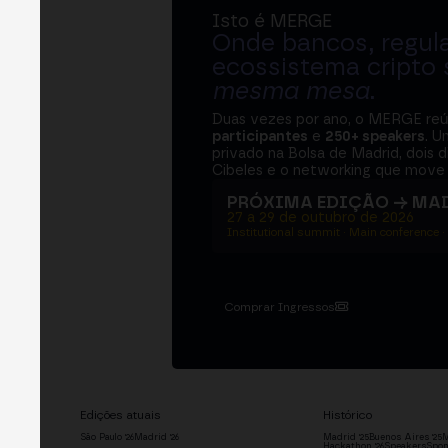
Isto é MERGE
Onde bancos, regul
ecossistema cripto
mesma mesa
.
Duas vezes por ano, o MERGE re
participantes
e
250+ speakers
. U
privado na Bolsa de Madrid, dois d
Cibeles e o networking que move 
PRÓXIMA EDIÇÃO → MA
27 a 29 de outubro de 2026
Institutional summit · Main conference ·
Comprar Ingressos
Edições atuais
Histórico
São Paulo '26
Madrid '26
Madrid '25
Buenos Aires '25
M
Hackathon '26
Speakers
Spon