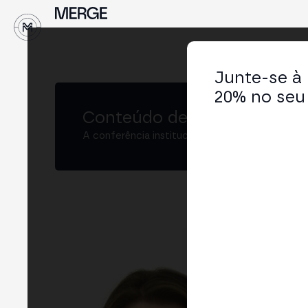
↓
Junte-se à
20% no seu 
Conteúdo de MERGE
A conferência institucional de cripto e Web3 
Ang
Full
LIN