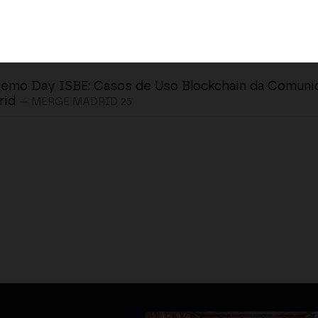
emo Day ISBE: Casos de Uso Blockchain da Comuni
rid
— MERGE MADRID 25