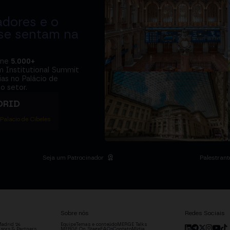
adores e o
 se sentam na
úne
5.000+
m Institutional Summit
ias no Palácio de
o setor.
DRID
 Palacio de Cibeles
Seja um Patrocinador
Palestrant
Sobre nós
Redes Sociais
adrid '24
Equipe
Temas e conteúdo
MERGE Talks
sors & Partners
MERGE On Stage
FAQs
Contato
Mídia