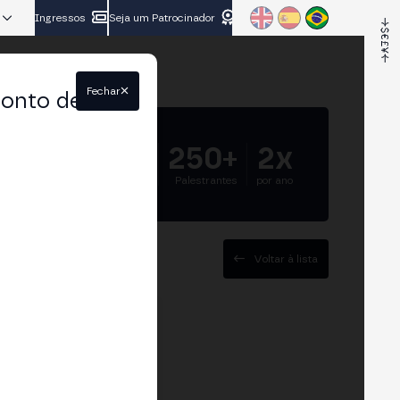
Ingressos
Seja um Patrocinador
Fechar
conto de
5.000+
250+
2x
Participantes
Palestrantes
por ano
Voltar à lista