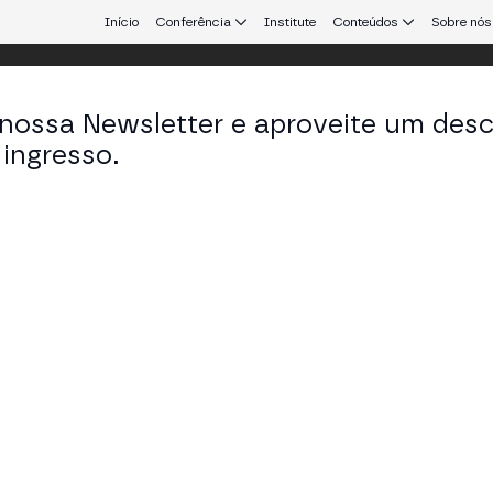
Início
Conferência
Institute
Conteúdos
Sobre nós
 nossa Newsletter e aproveite um des
ingresso.
que conecta Europa e América Latina.
ela Herrador
-Stack Developer em Insurchain
KEDIN