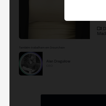
D
Mad
Também trabalham em Insurchain
Alan Draguilow
CEO