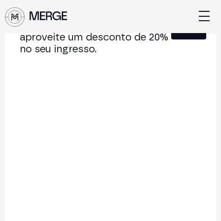
Junte-se à nossa Newsletter e
Fechar
aproveite um desconto de 20%
no seu ingresso.
Conteúdo de MERGE
A conferência institucional de cripto e Web3 que
conecta Europa e América Latina.
5.000+
250+
2x
Participantes
Palestrantes
por ano
Voltar à lista