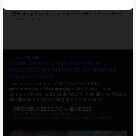
EVENTOS
Enabling Decentralized Networks With DePin and PoC
— MERGE MADRID 24
Isto é MERGE
Onde bancos, reguladores e o
ecossistema cripto se sentam na
mesma mesa
.
Duas vezes por ano, o MERGE reúne
5.000+
participantes
e
250+ speakers
. Um Institutional
Summit privado na Bolsa de Madrid, dois dias no Palácio
de Cibeles e o networking que move o setor.
PRÓXIMA EDIÇÃO → MADRID
27 a 29 de outubro de 2026
Institutional summit · Main conference · Palacio de Cibeles