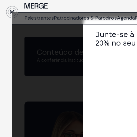
↓
Palestrantes
Patrocinadores & Parceiros
Agenda
Junte-se à
20% no seu 
Conteúdo de MERGE
A conferência institucional de cripto e Web3 
Ca
Corp
LIN