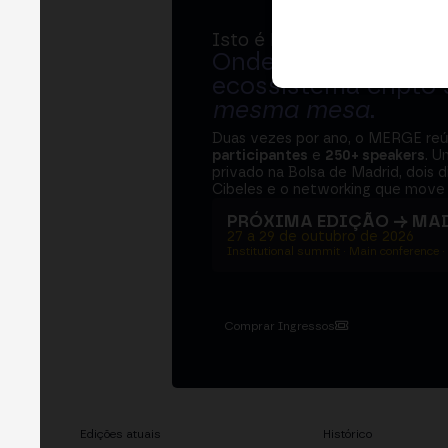
Isto é MERGE
Onde bancos, regul
ecossistema cripto
mesma mesa
.
Duas vezes por ano, o MERGE re
participantes
e
250+ speakers
. U
privado na Bolsa de Madrid, dois d
Cibeles e o networking que move 
PRÓXIMA EDIÇÃO → MA
27 a 29 de outubro de 2026
Institutional summit · Main conference ·
Comprar Ingressos
Edições atuais
Histórico