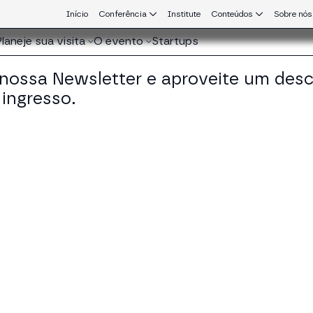
Início
Conferência
Institute
Conteúdos
Sobre nós
Planeje sua visita
O evento
Startups
 nossa Newsletter e aproveite um des
ingresso.
que conecta Europa e América Latina.
rmen Arjona García
orate & Digital Assets Lawyer em Asensi Abogado
KEDIN