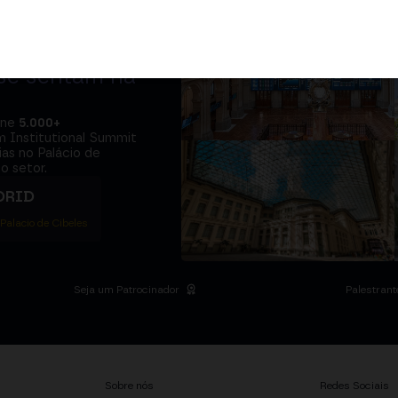
adores e o
 se sentam na
úne
5.000+
m Institutional Summit
ias no Palácio de
o setor.
DRID
 Palacio de Cibeles
Seja um Patrocinador
Palestrant
Sobre nós
Redes Sociais