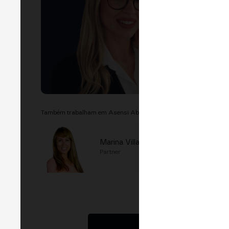
Também trabalham em Asensi Abogados
Marina Villalonga
Partner