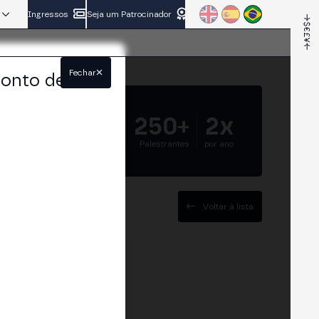
Ingressos
Seja um Patrocinador
Fechar
conto de
5.000+
250+
2x
Participantes
Palestrantes
por ano
Voltar à lista
s