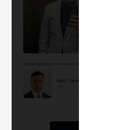
Também trabalham em Scytale Digital
Mark Cachia
CIO