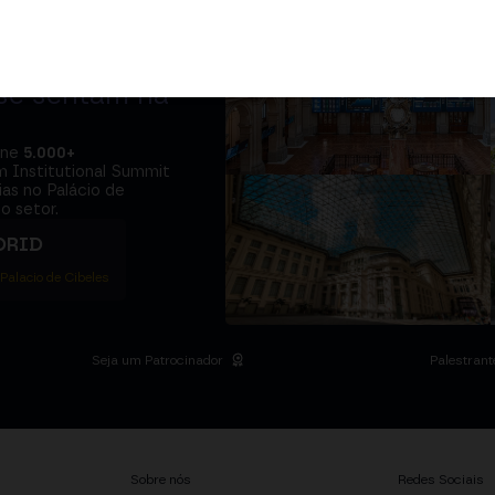
adores e o
 se sentam na
úne
5.000+
m Institutional Summit
ias no Palácio de
o setor.
DRID
 Palacio de Cibeles
Seja um Patrocinador
Palestrant
Sobre nós
Redes Sociais