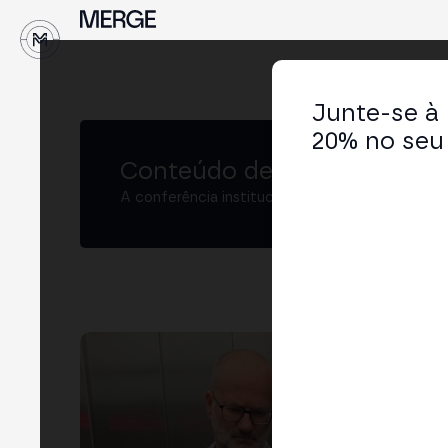
↓
Junte-se à
20% no seu 
Conteúdo de MERGE
A conferência institucional de cripto e Web3 
Ch
CEO 
LIN