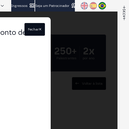
Ingressos
Seja um Patrocinador
Fechar
conto de
5.000+
250+
2x
Participantes
Palestrantes
por ano
Voltar à lista