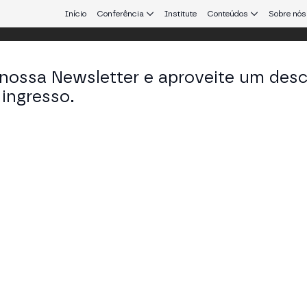
Início
Conferência
Institute
Conteúdos
Sobre nós
 nossa Newsletter e aproveite um des
ingresso.
que conecta Europa e América Latina.
ristoph Kampitsch
em Scytale Digital
KEDIN