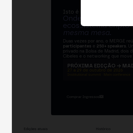
Isto é MERGE
Onde bancos, regul
ecossistema cripto
mesma mesa
.
Duas vezes por ano, o MERGE re
participantes
e
250+ speakers
. U
privado na Bolsa de Madrid, dois d
Cibeles e o networking que move 
PRÓXIMA EDIÇÃO → MA
27 a 29 de outubro de 2026
Institutional summit · Main conference ·
Comprar Ingressos
Edições atuais
Histórico