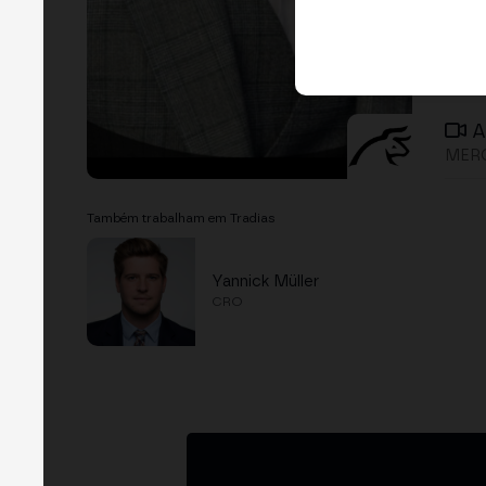
A
MERG
Também trabalham em Tradias
Yannick Müller
CRO