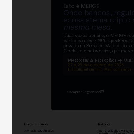
Isto é MERGE
Onde bancos, regul
ecossistema cripto
mesma mesa
.
Duas vezes por ano, o MERGE re
participantes
e
250+ speakers
. U
privado na Bolsa de Madrid, dois d
Cibeles e o networking que move 
PRÓXIMA EDIÇÃO → MA
27 a 29 de outubro de 2026
Institutional summit · Main conference ·
Comprar Ingressos
Edições atuais
Histórico
São Paulo '26
Madrid '26
Madrid '25
Buenos Aires '25
M
Hackathon '26
Speakers
Spon