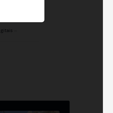
gitais
—