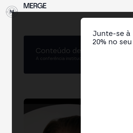
↓
Junte-se à
20% no seu 
Conteúdo de MERGE
A conferência institucional de cripto e Web3 
Ch
Foun
LIN