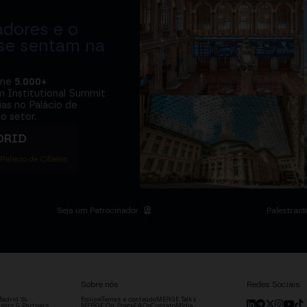
adores e o
 se sentam na
úne
5.000+
m Institutional Summit
ias no Palácio de
o setor.
DRID
 Palacio de Cibeles
Seja um Patrocinador
Palestrant
Sobre nós
Redes Sociais
adrid '24
Equipe
Temas e conteúdo
MERGE Talks
sors & Partners
MERGE On Stage
FAQs
Contato
Mídia