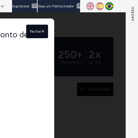
Ingressos
Seja um Patrocinador
Fechar
conto de
5.000+
250+
2x
Participantes
Palestrantes
por ano
Voltar à lista