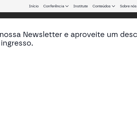
Início
Conferência
Institute
Conteúdos
Sobre nós
 nossa Newsletter e aproveite um des
ingresso.
que conecta Europa e América Latina.
ristopher Beck
der em Tradias
KEDIN