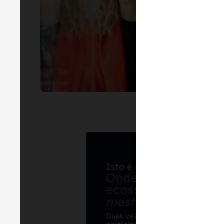
EVEN
P
Isto é MERGE
Onde bancos, regul
ecossistema cripto
mesma mesa
.
Duas vezes por ano, o MERGE re