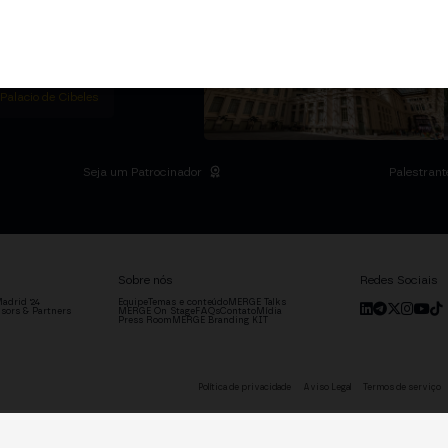
m Institutional Summit
ias no Palácio de
o setor.
DRID
 Palacio de Cibeles
Seja um Patrocinador
Palestrant
Sobre nós
Redes Sociais
adrid '24
Equipe
Temas e conteúdo
MERGE Talks
sors & Partners
MERGE On Stage
FAQs
Contato
Mídia
Press Room
MERGE Branding KIT
Política de privacidade
Aviso Legal
Termos de serviço