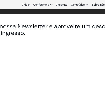
Início
Conferência
Institute
Conteúdos
Sobre nós
 nossa Newsletter e aproveite um des
ingresso.
que conecta Europa e América Latina.
stina Villanova
ging Director em Talent Hacker
KEDIN