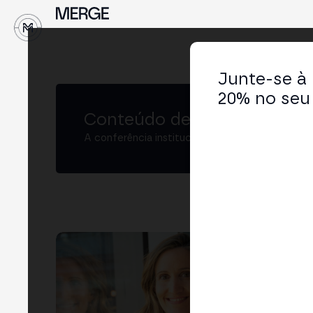
↓
Junte-se à
20% no seu 
Conteúdo de MERGE
A conferência institucional de cripto e Web3 
Cri
Mana
LIN