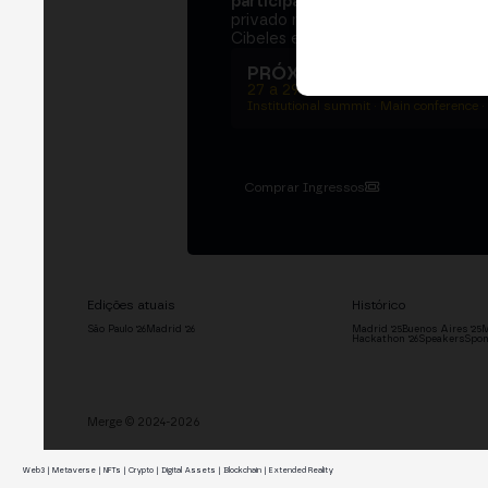
participantes
e
250+ speakers
. U
privado na Bolsa de Madrid, dois d
Cibeles e o networking que move 
PRÓXIMA EDIÇÃO → MA
27 a 29 de outubro de 2026
Institutional summit · Main conference ·
Comprar Ingressos
Edições atuais
Histórico
São Paulo '26
Madrid '26
Madrid '25
Buenos Aires '25
M
Hackathon '26
Speakers
Spon
Merge © 2024-2026
Web3 | Metaverse | NFTs | Crypto | Digital Assets | Blockchain | Extended Reality