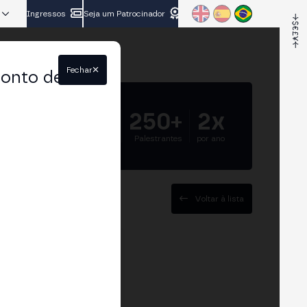
Ingressos
Seja um Patrocinador
Fechar
conto de
5.000+
250+
2x
Participantes
Palestrantes
por ano
Voltar à lista