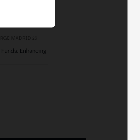
RGE MADRID 25
 Funds: Enhancing