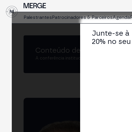
↓
Palestrantes
Patrocinadores & Parceiros
Agenda
Junte-se à
20% no seu 
Conteúdo de MERGE
A conferência institucional de cripto e Web3 
Da
Digi
LIN