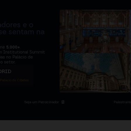
adores e o
 se sentam na
úne
5.000+
m Institutional Summit
ias no Palácio de
o setor.
DRID
 Palacio de Cibeles
Seja um Patrocinador
Palestrant