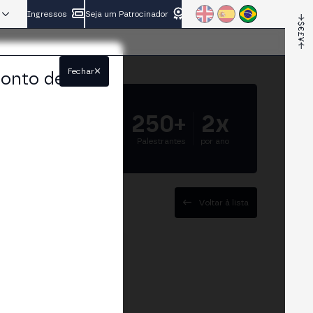
Ingressos
Seja um Patrocinador
Fechar
conto de
5.000+
250+
2x
Participantes
Palestrantes
por ano
Voltar à lista
ervices