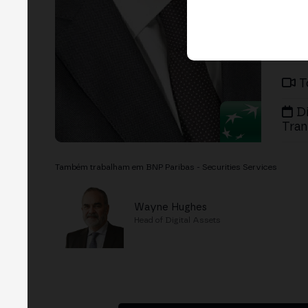
T
D
Tran
Também trabalham em BNP Paribas - Securities Services
Wayne Hughes
Head of Digital Assets