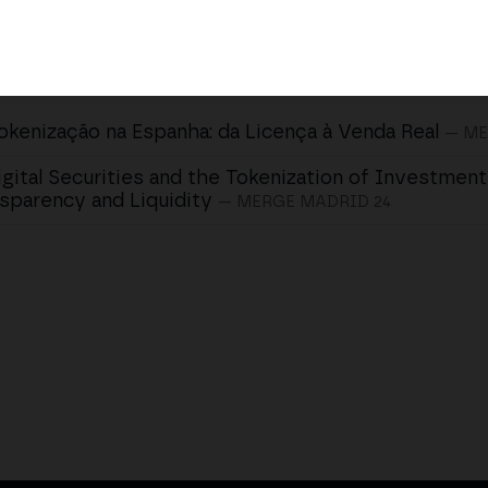
okenização na Espanha: da Licença à Venda Real
— ME
igital Securities and the Tokenization of Investment
sparency and Liquidity
— MERGE MADRID 24