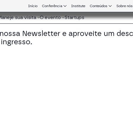
Início
Conferência
Institute
Conteúdos
Sobre nós
Planeje sua visita
O evento
Startups
 nossa Newsletter e aproveite um des
ingresso.
que conecta Europa e América Latina.
vid Calabaza
tal Assets Specialist em BNP Paribas - Securities S
KEDIN