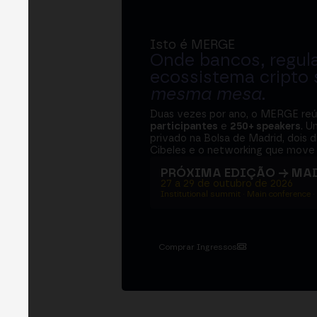
Isto é MERGE
Onde bancos, regul
ecossistema cripto
mesma mesa
.
Duas vezes por ano, o MERGE re
participantes
e
250+ speakers
. U
privado na Bolsa de Madrid, dois d
Cibeles e o networking que move 
PRÓXIMA EDIÇÃO → MA
27 a 29 de outubro de 2026
Institutional summit · Main conference ·
Comprar Ingressos