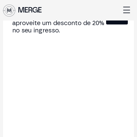
Junte-se à nossa Newsletter e
Fechar
aproveite um desconto de 20%
no seu ingresso.
Conteúdo de MERGE
A conferência institucional de cripto e Web3 que
conecta Europa e América Latina.
5.000+
250+
2x
Participantes
Palestrantes
por ano
Voltar à lista