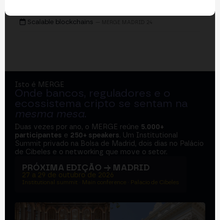
EVENTOS
Scalable blockchains
— MERGE MADRID 24
Isto é MERGE
Onde bancos, reguladores e o
ecossistema cripto se sentam na
mesma mesa
.
Duas vezes por ano, o MERGE reúne
5.000+
participantes
e
250+ speakers
. Um Institutional
Summit privado na Bolsa de Madrid, dois dias no Palácio
de Cibeles e o networking que move o setor.
PRÓXIMA EDIÇÃO → MADRID
27 a 29 de outubro de 2026
Institutional summit · Main conference · Palacio de Cibeles