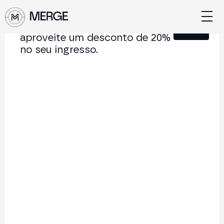
Junte-se à nossa Newsletter e
Fechar
aproveite um desconto de 20%
no seu ingresso.
Conteúdo de MERGE
A conferência institucional de cripto e Web3 que
conecta Europa e América Latina.
5.000+
250+
2x
Participantes
Palestrantes
por ano
Voltar à lista