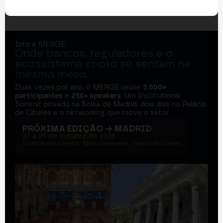
Isto é MERGE
Onde bancos, reguladores e o
ecossistema cripto se sentam na
mesma mesa
.
Duas vezes por ano, o MERGE reúne
5.000+
participantes
e
250+ speakers
. Um Institutional
Summit privado na Bolsa de Madrid, dois dias no Palácio
de Cibeles e o networking que move o setor.
PRÓXIMA EDIÇÃO → MADRID
27 a 29 de outubro de 2026
Institutional summit · Main conference · Palacio de Cibeles