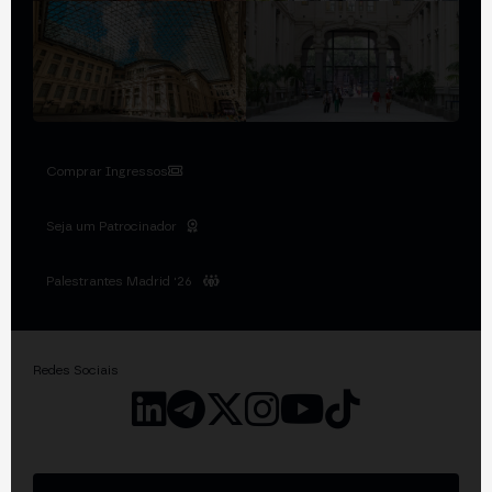
Comprar Ingressos
Seja um Patrocinador
Palestrantes Madrid '26
Redes Sociais