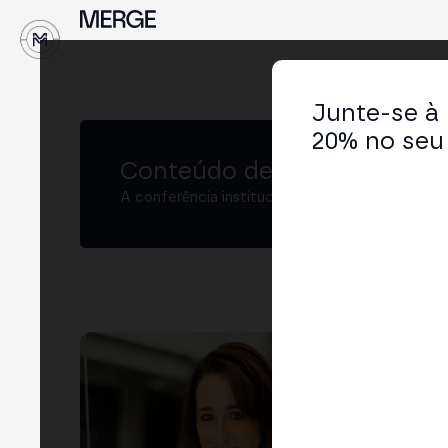
↓
Junte-se à
20% no seu 
Conteúdo de MERGE
A conferência institucional de cripto e Web3 
Est
Peri
Star