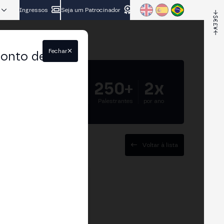
Ingressos
Seja um Patrocinador
Fechar
conto de
5.000+
250+
2x
Participantes
Palestrantes
por ano
Voltar à lista
DCom y Female