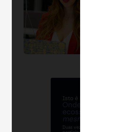
LIN
Isto é MERGE
Onde bancos, regul
ecossistema cripto
mesma mesa
.
Duas vezes por ano, o MERGE re