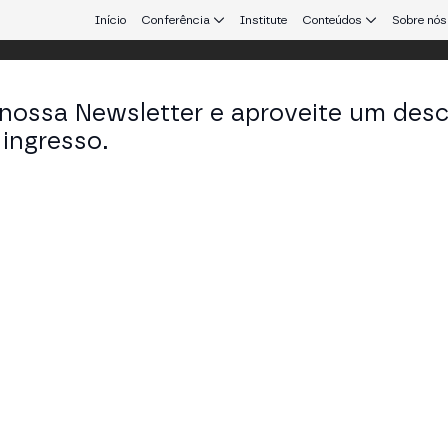
Início
Conferência
Institute
Conteúdos
Sobre nós
 nossa Newsletter e aproveite um des
ingresso.
que conecta Europa e América Latina.
her Molina
odista de innovación en D+I. Cofundadora de WIL
tup Leaders em El Español, Forbes o ELLE.