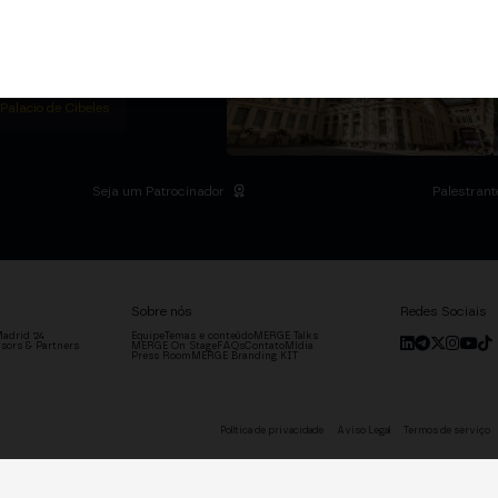
m Institutional Summit
ias no Palácio de
o setor.
DRID
 Palacio de Cibeles
Seja um Patrocinador
Palestrant
Sobre nós
Redes Sociais
adrid '24
Equipe
Temas e conteúdo
MERGE Talks
sors & Partners
MERGE On Stage
FAQs
Contato
Mídia
Press Room
MERGE Branding KIT
Política de privacidade
Aviso Legal
Termos de serviço