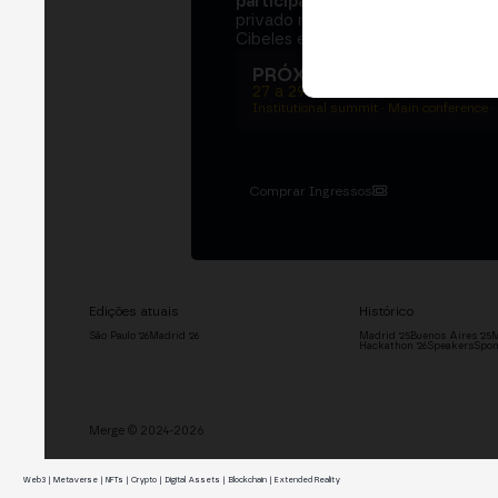
participantes
e
250+ speakers
. U
privado na Bolsa de Madrid, dois d
Cibeles e o networking que move 
PRÓXIMA EDIÇÃO → MA
27 a 29 de outubro de 2026
Institutional summit · Main conference ·
Comprar Ingressos
Edições atuais
Histórico
São Paulo '26
Madrid '26
Madrid '25
Buenos Aires '25
M
Hackathon '26
Speakers
Spon
Merge © 2024-2026
Web3 | Metaverse | NFTs | Crypto | Digital Assets | Blockchain | Extended Reality