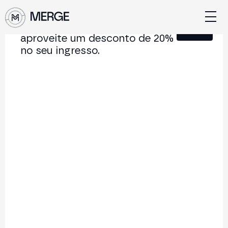
Junte-se à nossa Newsletter e
Fechar
aproveite um desconto de 20%
no seu ingresso.
Conteúdo de MERGE
A conferência institucional de cripto e Web3 que
conecta Europa e América Latina.
5.000+
250+
2x
Participantes
Palestrantes
por ano
Voltar à lista