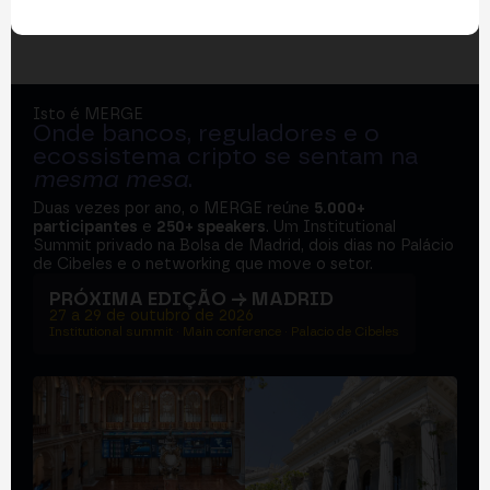
Isto é MERGE
Onde bancos, reguladores e o
ecossistema cripto se sentam na
mesma mesa
.
Duas vezes por ano, o MERGE reúne
5.000+
participantes
e
250+ speakers
. Um Institutional
Summit privado na Bolsa de Madrid, dois dias no Palácio
de Cibeles e o networking que move o setor.
PRÓXIMA EDIÇÃO → MADRID
27 a 29 de outubro de 2026
Institutional summit · Main conference · Palacio de Cibeles