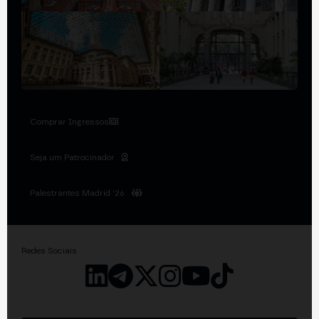
Comprar Ingressos
Seja um Patrocinador
Palestrantes Madrid '26
Redes Sociais