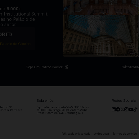
úne
5.000+
m Institutional Summit
ias no Palácio de
o setor.
DRID
 Palacio de Cibeles
Seja um Patrocinador
Palestrant
Sobre nós
Redes Sociais
adrid '24
Equipe
Temas e conteúdo
MERGE Talks
sors & Partners
MERGE On Stage
FAQs
Contato
Mídia
Press Room
MERGE Branding KIT
Política de privacidade
Aviso Legal
Termos de serviço