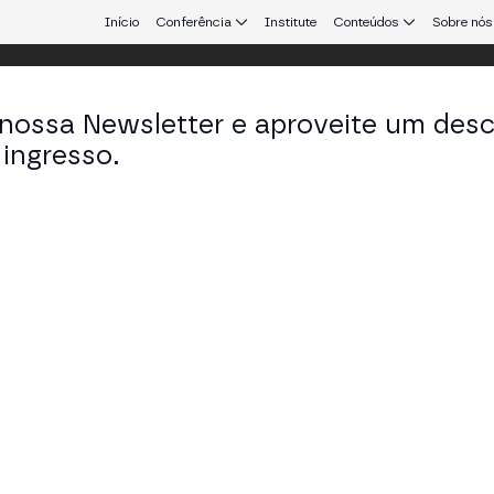
Início
Conferência
Institute
Conteúdos
Sobre nós
 nossa Newsletter e aproveite um des
ingresso.
que conecta Europa e América Latina.
rício Tota
de Novos Negócio em Mercado Bitcoin
KEDIN