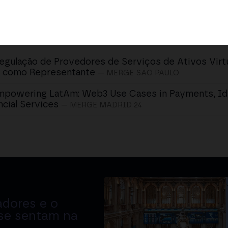
egulação de Provedores de Serviços de Ativos Virt
 como Representante
— MERGE SÃO PAULO
mpowering LatAm: Web3 Use Cases in Payments, Ide
ncial Services
— MERGE MADRID 24
adores e o
 se sentam na