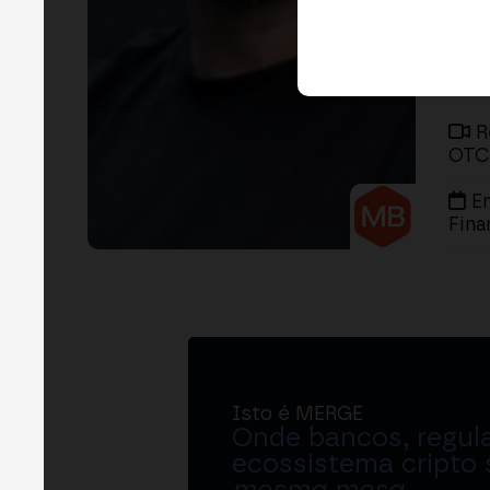
R
OTC
E
Fina
Isto é MERGE
Onde bancos, regul
ecossistema cripto