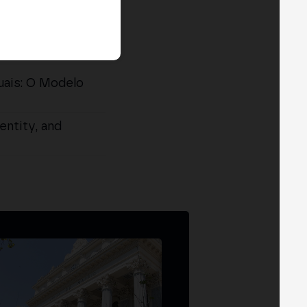
uais: O Modelo
ntity, and