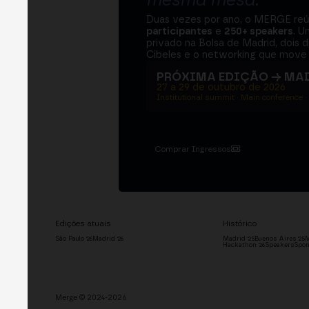
mesma mesa
.
Duas vezes por ano, o MERGE re
participantes
e
250+ speakers
. U
privado na Bolsa de Madrid, dois d
Cibeles e o networking que move 
PRÓXIMA EDIÇÃO → MA
27 a 29 de outubro de 2026
Institutional summit · Main conference ·
Comprar Ingressos
Edições atuais
Histórico
São Paulo '26
Madrid '26
Madrid '25
Buenos Aires '25
M
Hackathon '26
Speakers
Spon
Merge © 2024-2026