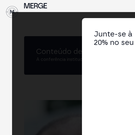
↓
Junte-se à
20% no seu 
Conteúdo de MERGE
A conferência institucional de cripto e Web3 
Fab
VP 
LIN