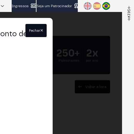
Ingressos
Seja um Patrocinador
Fechar
conto de
5.000+
250+
2x
Participantes
Palestrantes
por ano
Voltar à lista