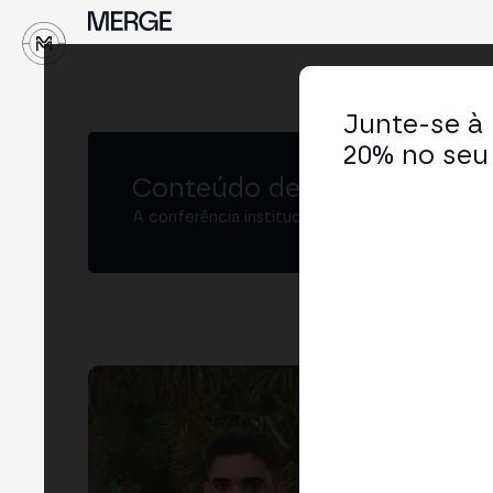
↓
Junte-se à
20% no seu 
Conteúdo de MERGE
A conferência institucional de cripto e Web3 
Gui
Pro
LIN