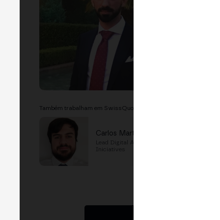
Também trabalham em SwissQuote
Carlos Martin
Lead Digital Assets and New
Iniciatives