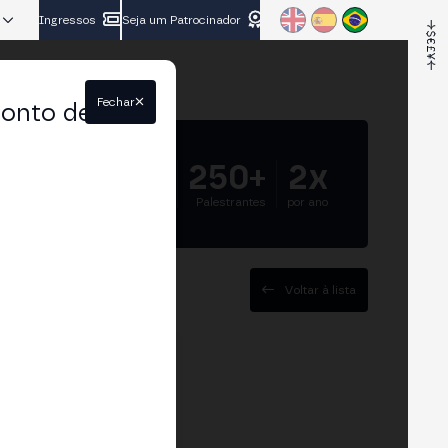
Ingressos
Seja um Patrocinador
Fechar
conto de
5.000+
250+
2x
Participantes
Palestrantes
por ano
Voltar à lista