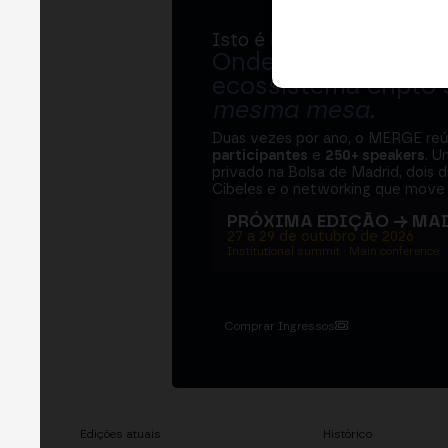
Isto é MERGE
Onde bancos, regul
ecossistema cripto
mesma mesa
.
Duas vezes por ano, o MERGE re
participantes
e
250+ speakers
. U
privado na Bolsa de Madrid, dois d
Cibeles e o networking que move 
PRÓXIMA EDIÇÃO → MA
27 a 29 de outubro de 2026
Institutional summit · Main conference ·
Comprar Ingressos
Edições atuais
Histórico