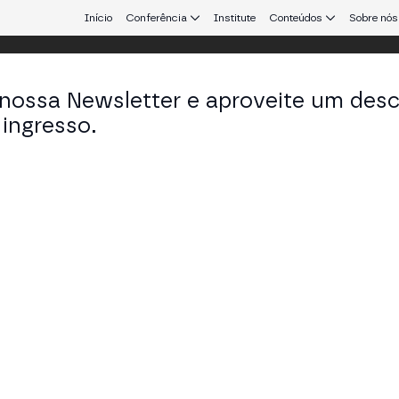
Início
Conferência
Institute
Conteúdos
Sobre nós
 nossa Newsletter e aproveite um des
ingresso.
que conecta Europa e América Latina.
llermo Barco
duct Owner Crypto and Trading em SwissQuote
KEDIN