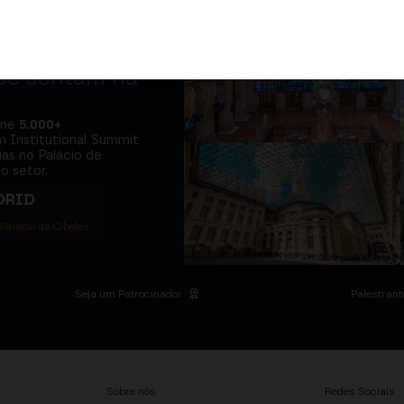
adores e o
 se sentam na
úne
5.000+
m Institutional Summit
ias no Palácio de
o setor.
DRID
 Palacio de Cibeles
Seja um Patrocinador
Palestrant
Sobre nós
Redes Sociais