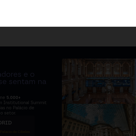
adores e o
 se sentam na
úne
5.000+
m Institutional Summit
ias no Palácio de
o setor.
DRID
 Palacio de Cibeles