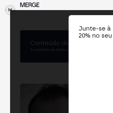
Junte-se à
20% no seu 
Conteúdo de MERGE
A conferência institucional de cripto e Web3 
Jo
Solu
Custo