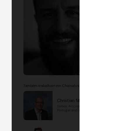
crypt
prese
on cu
interp
Ver m
LI
EVE
D
MAD
Também trabalham em Chainalysis
Christian Menda
Senior Account Director - Spain,
Portugal and Andorra