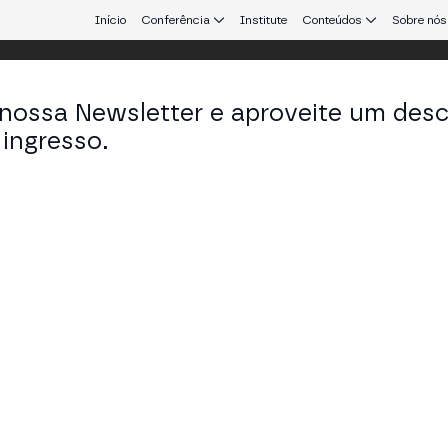
Início
Conferência
Institute
Conteúdos
Sobre nós
 nossa Newsletter e aproveite um des
ingresso.
que conecta Europa e América Latina.
rdi Casasnovas
tions Architect em Chainalysis
mer Support Specialist and Sales Engineer with a demonstrated