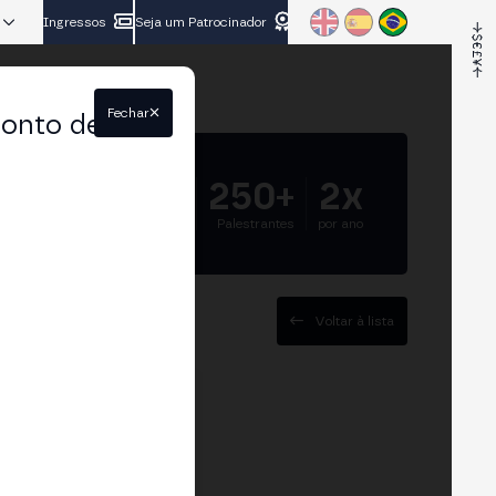
Ingressos
Seja um Patrocinador
Fechar
conto de
5.000+
250+
2x
Participantes
Palestrantes
por ano
Voltar à lista
 experience in the