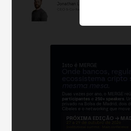
Jonathan Levin
CEO & Co-founder
Isto é MERGE
Onde bancos, regul
ecossistema cripto
mesma mesa
.
Duas vezes por ano, o MERGE re
participantes
e
250+ speakers
. U
privado na Bolsa de Madrid, dois d
Cibeles e o networking que move 
PRÓXIMA EDIÇÃO → MA
27 a 29 de outubro de 2026
Institutional summit · Main conference ·