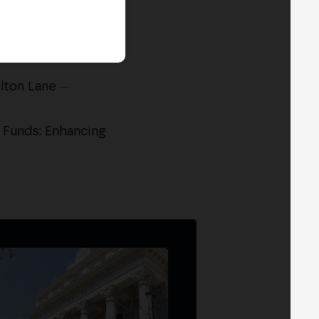
lton Lane
—
 Funds: Enhancing