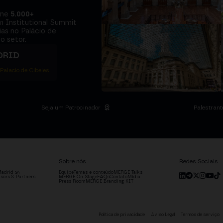
úne
5.000+
m Institutional Summit
ias no Palácio de
o setor.
DRID
 Palacio de Cibeles
Seja um Patrocinador
Palestrant
Sobre nós
Redes Sociais
adrid '24
Equipe
Temas e conteúdo
MERGE Talks
sors & Partners
MERGE On Stage
FAQs
Contato
Mídia
Press Room
MERGE Branding KIT
Política de privacidade
Aviso Legal
Termos de serviço