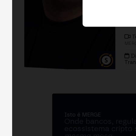
T
MERG
D
Tran
Isto é MERGE
Onde bancos, regul
ecossistema cripto