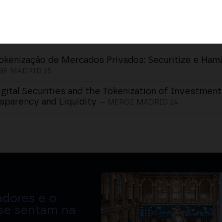
okenização de Mercados Privados: Securitize e Hami
E MADRID 25
igital Securities and the Tokenization of Investment
sparency and Liquidity
— MERGE MADRID 24
adores e o
 se sentam na