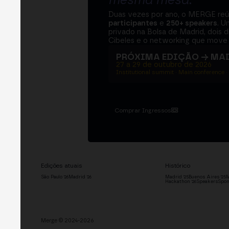
mesma mesa
.
Duas vezes por ano, o MERGE re
participantes
e
250+ speakers
. U
privado na Bolsa de Madrid, dois d
Cibeles e o networking que move 
PRÓXIMA EDIÇÃO → MA
27 a 29 de outubro de 2026
Institutional summit · Main conference ·
Comprar Ingressos
Edições atuais
Histórico
São Paulo '26
Madrid '26
Madrid '25
Buenos Aires '25
M
Hackathon '26
Speakers
Spon
Merge © 2024-2026