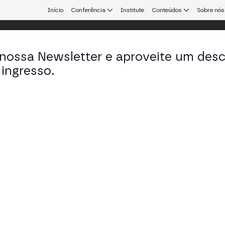
Início
Conferência
Institute
Conteúdos
Sobre nós
 nossa Newsletter e aproveite um des
ingresso.
que conecta Europa e América Latina.
ge Serna
Europe em Securitize
KEDIN