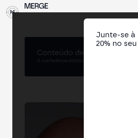
↓
Junte-se à
20% no seu 
Conteúdo de MERGE
A conferência institucional de cripto e Web3 
Jor
CEO 
LIN