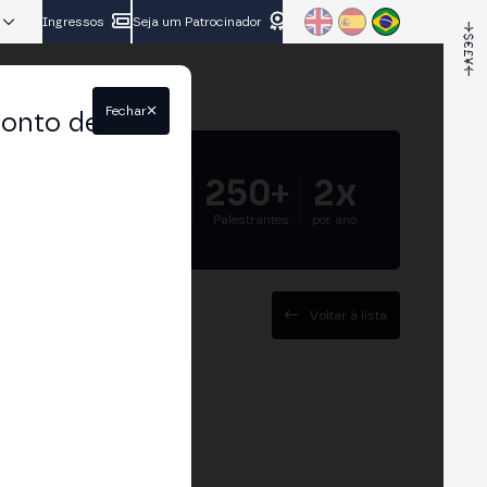
Ingressos
Seja um Patrocinador
Fechar
conto de
5.000+
250+
2x
Participantes
Palestrantes
por ano
Voltar à lista