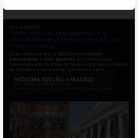
Isto é MERGE
Onde bancos, reguladores e o
ecossistema cripto se sentam na
mesma mesa
.
Duas vezes por ano, o MERGE reúne
5.000+
participantes
e
250+ speakers
. Um Institutional
Summit privado na Bolsa de Madrid, dois dias no Palácio
de Cibeles e o networking que move o setor.
PRÓXIMA EDIÇÃO → MADRID
27 a 29 de outubro de 2026
Institutional summit · Main conference · Palacio de Cibeles