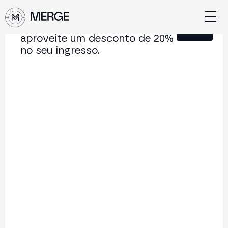
Junte-se à nossa Newsletter e
Fechar
aproveite um desconto de 20%
no seu ingresso.
Conteúdo de MERGE
A conferência institucional de cripto e Web3 que
conecta Europa e América Latina.
5.000+
250+
2x
Participantes
Palestrantes
por ano
Voltar à lista