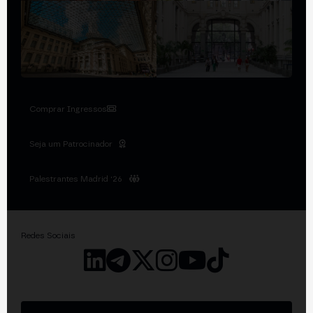
Comprar Ingressos
Seja um Patrocinador
Palestrantes Madrid '26
Redes Sociais