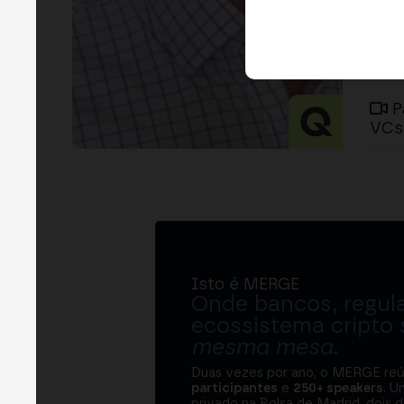
P
VCs
Isto é MERGE
Onde bancos, regul
ecossistema cripto
mesma mesa
.
Duas vezes por ano, o MERGE re
participantes
e
250+ speakers
. U
privado na Bolsa de Madrid, dois d