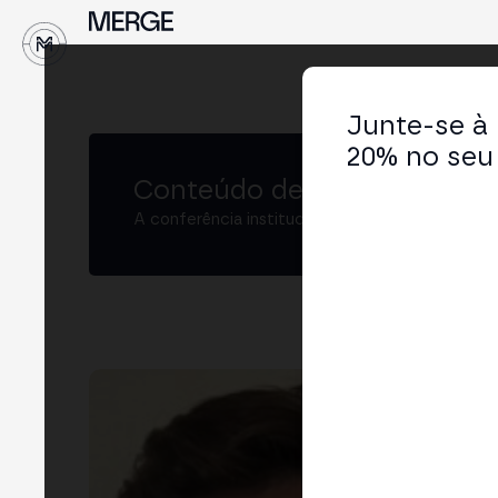
↓
Junte-se à
20% no seu 
Conteúdo de MERGE
A conferência institucional de cripto e Web3 
Mic
Vice
LIN