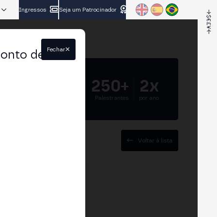
Ingressos
Seja um Patrocinador
Fechar
conto de
5.000+
250+
2x
Participantes
Palestrantes
por ano
Voltar à lista