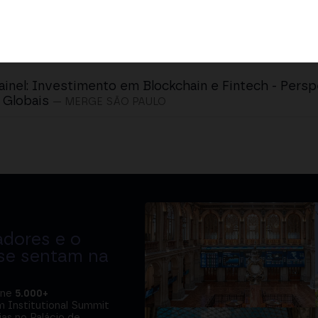
ainel: Investimento em Blockchain e Fintech - Pers
 Globais
— MERGE SÃO PAULO
adores e o
 se sentam na
úne
5.000+
m Institutional Summit
ias no Palácio de