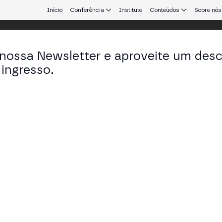
Início
Conferência
Institute
Conteúdos
Sobre nós
 nossa Newsletter e aproveite um des
ingresso.
que conecta Europa e América Latina.
hel Zaidler
 President em Quona Capital
KEDIN