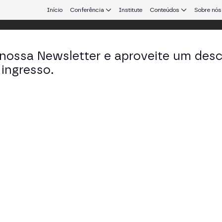
Início
Conferência
Institute
Conteúdos
Sobre nós
 nossa Newsletter e aproveite um des
ingresso.
que conecta Europa e América Latina.
uel Mediavilla García
 of Business Development & Career Strategy em IE
KEDIN