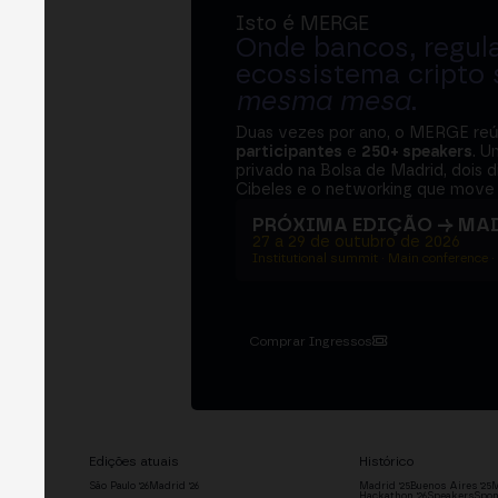
Isto é MERGE
Onde bancos, regul
ecossistema cripto
mesma mesa
.
Duas vezes por ano, o MERGE re
participantes
e
250+ speakers
. U
privado na Bolsa de Madrid, dois d
Cibeles e o networking que move 
PRÓXIMA EDIÇÃO → MA
27 a 29 de outubro de 2026
Institutional summit · Main conference ·
Comprar Ingressos
Edições atuais
Histórico
São Paulo '26
Madrid '26
Madrid '25
Buenos Aires '25
M
Hackathon '26
Speakers
Spon