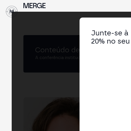
↓
Junte-se à
20% no seu 
Conteúdo de MERGE
A conferência institucional de cripto e Web3 
Raq
Head
LIN