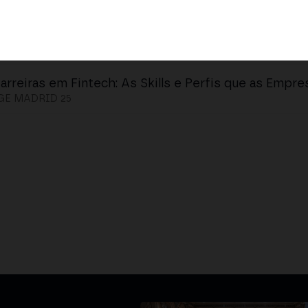
arreiras em Fintech: As Skills e Perfis que as Empr
E MADRID 25