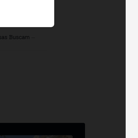
esas Buscam
—