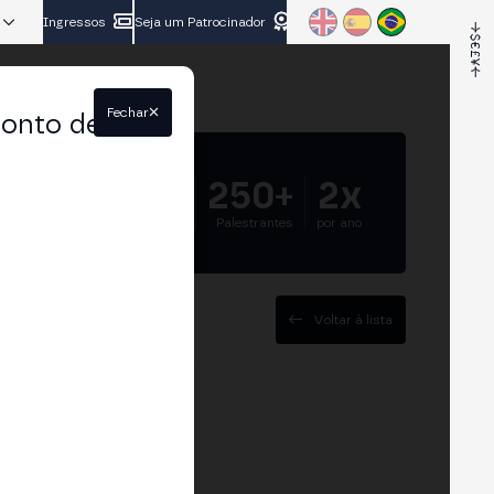
Ingressos
Seja um Patrocinador
Fechar
conto de
5.000+
250+
2x
Participantes
Palestrantes
por ano
Voltar à lista
 University