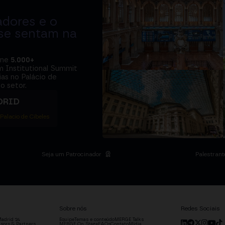
adores e o
 se sentam na
úne
5.000+
m Institutional Summit
ias no Palácio de
o setor.
DRID
 Palacio de Cibeles
Seja um Patrocinador
Palestrant
Sobre nós
Redes Sociais
adrid '24
Equipe
Temas e conteúdo
MERGE Talks
sors & Partners
MERGE On Stage
FAQs
Contato
Mídia