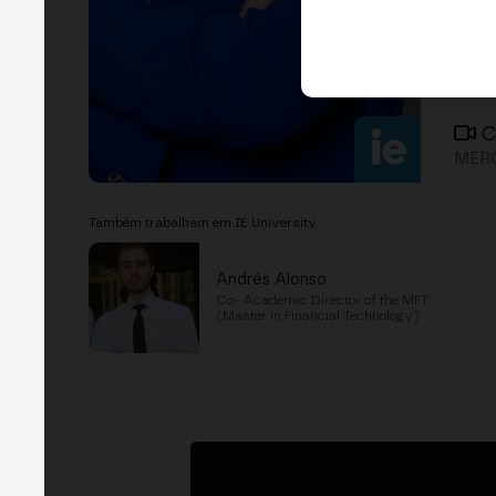
C
MERG
Também trabalham em IE University
Andrés Alonso
Co- Academic Director of the MFT
(Master in Financial Technology)