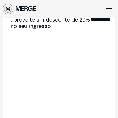
Junte-se à nossa Newsletter e
Fechar
aproveite um desconto de 20%
no seu ingresso.
Conteúdo de MERGE
A conferência institucional de cripto e Web3 que
conecta Europa e América Latina.
5.000+
250+
2x
Participantes
Palestrantes
por ano
Voltar à lista