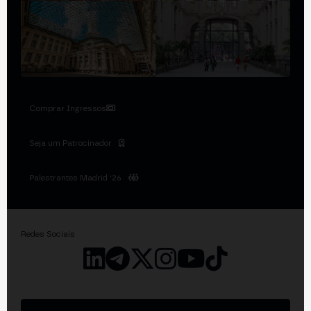
Comprar Ingressos
Seja um Patrocinador
Palestrantes Madrid '26
Redes Sociais