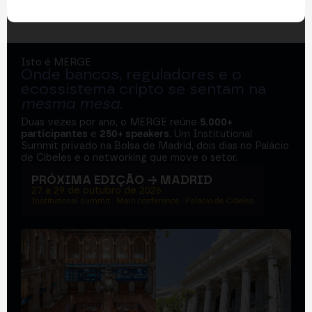
Isto é MERGE
Onde bancos, reguladores e o
ecossistema cripto se sentam na
mesma mesa
.
Duas vezes por ano, o MERGE reúne
5.000+
participantes
e
250+ speakers
. Um Institutional
Summit privado na Bolsa de Madrid, dois dias no Palácio
de Cibeles e o networking que move o setor.
PRÓXIMA EDIÇÃO → MADRID
27 a 29 de outubro de 2026
Institutional summit · Main conference · Palacio de Cibeles