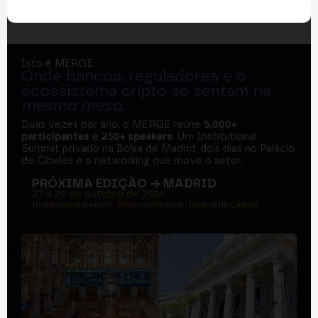
Isto é MERGE
Onde bancos, reguladores e o
ecossistema cripto se sentam na
mesma mesa
.
Duas vezes por ano, o MERGE reúne
5.000+
participantes
e
250+ speakers
. Um Institutional
Summit privado na Bolsa de Madrid, dois dias no Palácio
de Cibeles e o networking que move o setor.
PRÓXIMA EDIÇÃO → MADRID
27 a 29 de outubro de 2026
Institutional summit · Main conference · Palacio de Cibeles