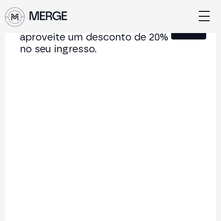
Junte-se à nossa Newsletter e
Fechar
aproveite um desconto de 20%
no seu ingresso.
Conteúdo de MERGE
A conferência institucional de cripto e Web3 que
conecta Europa e América Latina.
5.000+
250+
2x
Participantes
Palestrantes
por ano
Voltar à lista