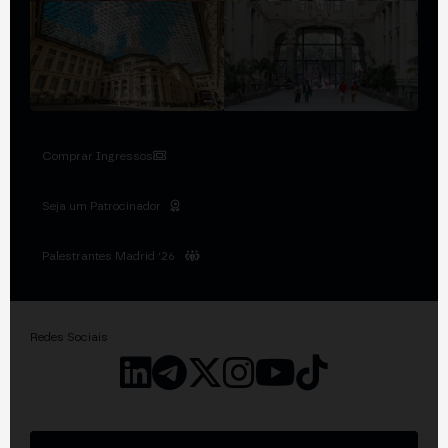
Comprar Ingressos
Seja um Patrocinador
Palestrantes Madrid '26
Redes Sociais