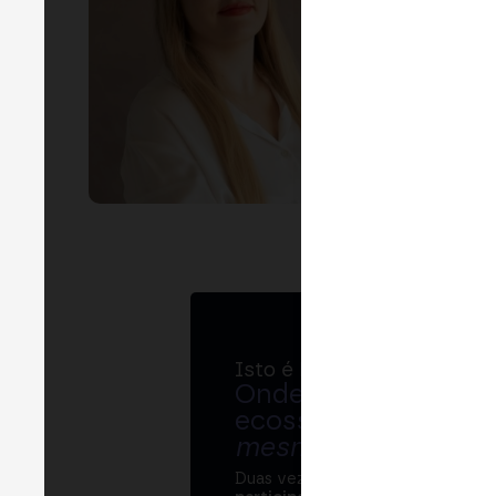
LIN
Isto é MERGE
Onde bancos, regul
ecossistema cripto
mesma mesa
.
Duas vezes por ano, o MERGE re