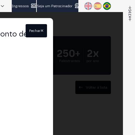
Ingressos
Seja um Patrocinador
Fechar
conto de
5.000+
250+
2x
Participantes
Palestrantes
por ano
Voltar à lista
C (Association for