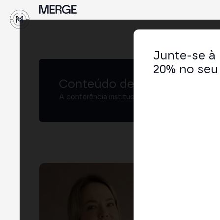
↓
Junte-se à
20% no seu 
Conteúdo de MERGE
A conferência institucional de cripto e Web3 
Zu
Foun
Wom