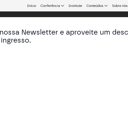
Início
Conferência
Institute
Conteúdos
Sobre nós
 nossa Newsletter e aproveite um des
ingresso.
que conecta Europa e América Latina.
zanna Kołucka Maeji
ding President-Elect of the Brazil Chapter em AWI
en in Cryptocurrency)