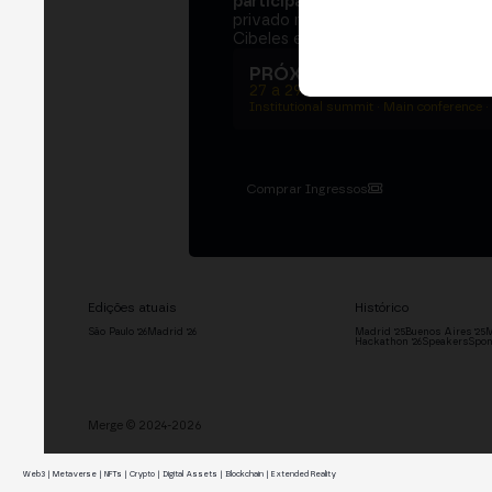
participantes
e
250+ speakers
. U
privado na Bolsa de Madrid, dois d
Cibeles e o networking que move 
PRÓXIMA EDIÇÃO → MA
27 a 29 de outubro de 2026
Institutional summit · Main conference ·
Comprar Ingressos
Edições atuais
Histórico
São Paulo '26
Madrid '26
Madrid '25
Buenos Aires '25
M
Hackathon '26
Speakers
Spon
Merge © 2024-2026
Web3 | Metaverse | NFTs | Crypto | Digital Assets | Blockchain | Extended Reality