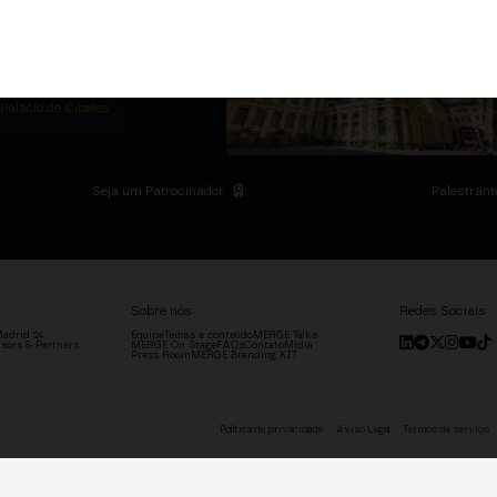
m Institutional Summit
ias no Palácio de
o setor.
DRID
 Palacio de Cibeles
Seja um Patrocinador
Palestrant
Sobre nós
Redes Sociais
adrid '24
Equipe
Temas e conteúdo
MERGE Talks
sors & Partners
MERGE On Stage
FAQs
Contato
Mídia
Press Room
MERGE Branding KIT
Política de privacidade
Aviso Legal
Termos de serviço