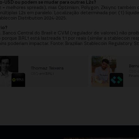
ão-USD ou podem se mudar para outras L2s?
ez = melhores spreads), mas Optimism, Polygon, Zksync també
iplas L2s em paralelo. Localização determinada por: (1) liquidez
blecoin Distribution 2024-2025.
rio?
). Banco Central do Brasil e CVM (regulador de valores) não pr
 porque BRL1 está lastreada 1:1 por reais (similar a stablecoin re
oins poderiam impactar. Fonte: Brazilian Stablecoin Regulatory S
Bern
Thomaz Teixeira
CEO 
CEO
em
BRL1
Finan