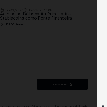
19/03/2026
16:00h. - 16:50h.
Acesso ao Dólar na América Latina:
Stablecoins como Ponte Financeira
MERGE Stage
Newsletter
Termos de serviço Eventos
Política de cookies
Informações e riscos identificados