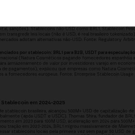
chain sem conversão USD intermediária. Bernard Brites, CEO de
 3-5 dias para 2-3 horas e reduz custos de transação de 1-2% pa
re 2024-2025.
 eludir restrições de USD em alguns países:
Argentina, Venezue
pital, sanções). Stablecoins não-USD como BRL1, Stablecoin Pes
em transgredir leis locais (não é USD, é real brasileiro tokenizado
ercados adotam alternativas não-USD. Fonte: Regulatory Arbitr
nciados por stablecoin: BRL1 para B2B, USDT para especulação
ternacional (Natura Cosméticos pagando fornecedores espanhóis
ra armazenamento de valor por investidores varejo em economias
 de pagamentos), explicou que empresas como Natura Cosméti
s a fornecedores europeus. Fonte: Enterprise Stablecoin Usage 
r Stablecoin em 2024-2025
e stablecoin brasileira, alcançou 500M+ USD de capitalização d
globalmente (após USDT e USDC). Thomas Shira, fundador de BRL1
cimento em 2023 para 100M USD, aceleração em 2024 para 500M+
nhou tração em 2023-2024, BRL1 migrou massivamente de Mainnet
acessar stablecoins locais pela primeira vez sem pagar 50 USD de 