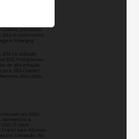
 Trace Finance,
ra 0.1-0.3%. Fonte:
la e Irã têm
o Chileno, permitem
). Isto é controverso
age in Emerging
:
BRL1 é utilizado
 em BRL1→stablecoin
 de alta inflação.
cos e JBS (carne)
Patterns 2024-2025,
e mercado em 2024-
, apresentou a
 USD. O fator
 (caro) para Arbitrum
gas por transação. No