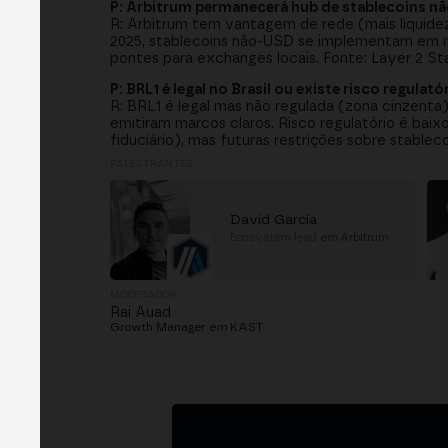
P: Arbitrum permanecerá hub de stablecoins n
R: Arbitrum tem vantagem de rede (mais liquid
2025, stablecoins não-USD se implementam em múlt
pontes para exchanges locais. Fonte: Layer 2 Sta
P: BRL1 é legal no Brasil ou existe risco regulató
R: BRL1 é legal mas não regulada (zona cinzenta
emitiram marcos claros. Risco regulatório é baixo
fiduciário), mas futuras restrições sobre stablec
PALESTRANTES
David García
Ecosystem lead
em
Arbitrum
MODERADOR
Rai Auad
Growth Manager
em
KAST