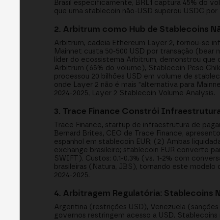
Brasil especificamente, BRL1 captura 45% do 
que uma stablecoin não-USD superou USDC por v
2. Arbitrum como Hub de Stablecoins N
Arbitrum, cadeia Ethereum Layer 2, tornou-se inf
Mainnet custa 50-500 USD por transação (bear m
líder do ecossistema Arbitrum, demonstrou que c
Arbitrum (65% do volume), Stablecoin Peso Chil
processou 20 bilhões USD em volume de stableco
onde Layer 2 não é mais "alternativa para Mainne
2024-2025, Layer 2 Stablecoin Volume Analysis.
3. Trace Finance Constrói Infraestrut
Trace Finance, startup de infraestrutura de paga
Bernard Brites, CEO de Trace Finance, apresent
espanhol em stablecoin EUR; (2) Ambas liquidad
exchange brasileiro; stablecoin EUR converte pa
SWIFT). Custos: 0.1-0.3% (vs. 1-2% com convers
brasileiras (Natura, JBS), tornando este modelo
2024-2025.
4. Arbitragem Regulatória: Stablecoins 
Argentina (restrições USD), Venezuela (sançõe
governos restringem acesso a USD. Stablecoin