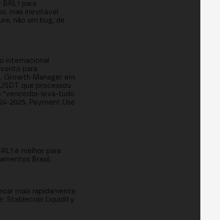
r BRL1 para
so, mas inevitável
ure, não um bug, de
o internacional
orito para
ji, Growth Manager em
. USDT que processou
ão "vencedor-leva-tudo
024-2025, Payment Use
BRL1 é melhor para
amentos Brasil,
ecar mais rapidamente
: Stablecoin Liquidity