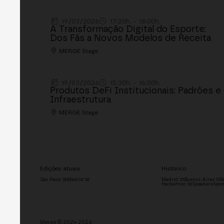
19/03/2026
17:20h. - 18:00h.
A Transformação Digital do Esporte:
Dos Fãs a Novos Modelos de Receita
MERGE Stage
19/03/2026
15:30h. - 16:00h.
Produtos DeFi Institucionais: Padrões e
Infraestrutura
MERGE Stage
Edições atuais
Histórico
São Paulo '26
Madrid '26
Madrid '25
Buenos Aires '25
M
Hackathon '26
Speakers
Spon
Merge © 2024-2026