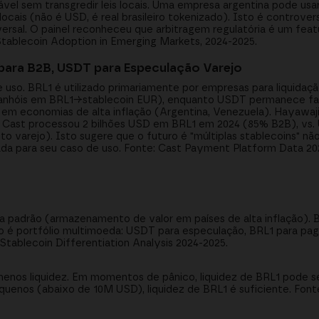
ável sem transgredir leis locais. Uma empresa argentina pode usa
ocais (não é USD, é real brasileiro tokenizado). Isto é controver
ersal. O painel reconheceu que arbitragem regulatória é um feat
Stablecoin Adoption in Emerging Markets, 2024-2025.
 para B2B, USDT para Especulação Varejo
uso. BRL1 é utilizado primariamente por empresas para liquidaçã
anhóis em BRL1→stablecoin EUR), enquanto USDT permanece fav
 em economias de alta inflação (Argentina, Venezuela). Hayawa
 Cast processou 2 bilhões USD em BRL1 em 2024 (85% B2B), vs
 varejo). Isto sugere que o futuro é "múltiplas stablecoins" n
ada para seu caso de uso. Fonte: Cast Payment Platform Data 2
 padrão (armazenamento de valor em países de alta inflação). 
 é portfólio multimoeda: USDT para especulação, BRL1 para pag
tablecoin Differentiation Analysis 2024-2025.
enos liquidez. Em momentos de pânico, liquidez de BRL1 pode s
enos (abaixo de 10M USD), liquidez de BRL1 é suficiente. Fonte