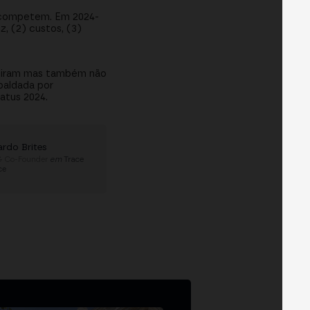
m competem. Em 2024-
, (2) custos, (3)
oibiram mas também não
spaldada por
tatus 2024.
ardo Brites
& Co-Founder
em
Trace
ce