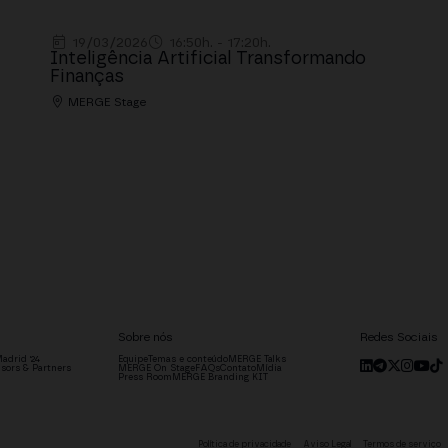
19/03/2026
16:50h. - 17:20h.
Inteligência Artificial Transformando
Finanças
MERGE Stage
Sobre nós
Redes Sociais
adrid '24
Equipe
Temas e conteúdo
MERGE Talks
sors & Partners
MERGE On Stage
FAQs
Contato
Mídia
Press Room
MERGE Branding KIT
Política de privacidade
Aviso Legal
Termos de serviço