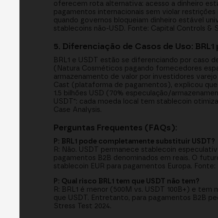
oferecem rota alternativa: acesso a dinheiro est
pagamentos internacionais sem violar restrições l
quando governos bloqueiam dinheiro estável univ
stablecoins não-USD. Fonte: Capital Controls & 
5. Diferenciação de Casos de Uso: BRL1
BRL1 e USDT estão se diferenciando por caso de 
(Natura Cosméticos pagando fornecedores esp
armazenamento de valor por investidores varejo
Cast (plataforma de pagamentos), explicou que
1.5 bilhões USD (70% especulação/armazenamento
USDT": cada moeda local tem stablecoin otimiz
Case Analysis.
Perguntas Frequentes (FAQs):
P: BRL1 pode completamente substituir USDT?
R: Não. USDT permanece stablecoin especulativa
pagamentos B2B denominados em reais. O futuro
stablecoin EUR para pagamentos Europa. Fonte: S
P: Qual risco BRL1 tem que USDT não tem?
R: BRL1 é menor (500M vs. USDT 100B+) e tem m
que USDT. Entretanto, para pagamentos B2B pequ
Stress Test 2024.