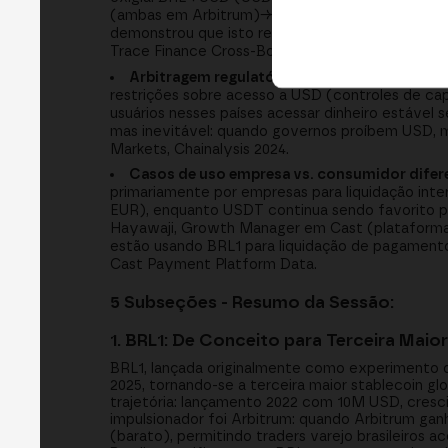
(ambas em Arbitrum)→liquidação direta em block
demonstrou que isto reduz tempo de liquidação de
Trace Finance Cross-Border Payment Architectu
Arbitragem regulatória: moedas locais podem
restrições sobre acesso a USD (controles de ca
usuários nesses países acessar dinheiro estável s
mas inevitável: quando governos proíbem USD, m
Markets, Chainalysis 2024.
Casos de uso empresa vs. consumidor difere
primariamente por empresas para liquidação in
EUR), enquanto USDT continua sendo favorito pa
Hayawaji, Growth Manager em Cast (plataforma
estão usando BRL1 para liquidação de pagamento
Cast Payment Platform Data.
5 Subseções - Resumo da Sessão:
1. BRL1: De Conceito para Terceira Maio
BRL1, lançada originalmente como experimento d
2025, tornando-se a terceira maior stablecoin 
trajetória: lançamento 2022 com 10M USD, cres
impulsionador foi Arbitrum: quando Arbitrum ga
(barato), permitindo traders varejo brasileiros 