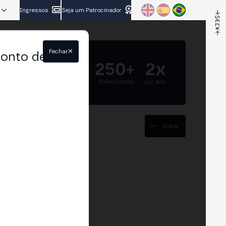
Ingressos
Seja um Patrocinador
Fechar
conto de
5.000+
250+
2x
Participantes
Palestrantes
por ano
Voltar
os