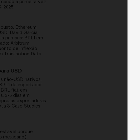
cando a primeira vez
4-2025.
: custo. Ethereum
SD. David Garcia,
ia primária: BRL1 em
ado: Arbitrum
ponto de inflexão
rum Transaction Data
para USD
ns não-USD nativos.
 BRL1 de importador
 BRL fiat em
s. 3-5 dias em
empresas exportadoras
Data & Case Studies
 estável porque
so mexicano)