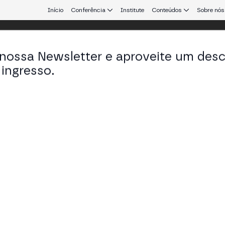
Início
Conferência
Institute
Conteúdos
Sobre nós
 nossa Newsletter e aproveite um des
ulo
ingresso.
que conecta Europa e América Latina.
de Stablecoins Não-USD
nfraestrutura Arbitrum, pagamentos transfronteiriç
STAGE