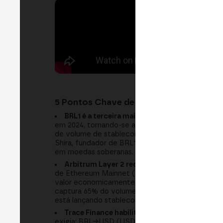
5 Pontos Chave de Aprendizado:
BRL1 é a terceira maior stablecoin, competid
em 2024, tornando-se a terceira stablecoin ap
de volume de stablecoin (vs. USDT 35%, USDC 
Shira, fundador de BRL1, enfatizou que moedas l
em moedas soberanas. Fonte: BRL1 Market Data 2
Arbitrum Layer 2 reduz custos de transação 
de Ethereum Mainnet (50-500 USD por transação
valor economicamente inviáveis. Arbitrum, com c
captura 65% do volume vs. 20% em Mainnet. Isto
está lançando stablecoins em Arbitrum 2024-2025
Trace Finance habilita pagamentos transfro
exigia: BRL→USD (USDT)→EUR→EUR fiat (múltiplo