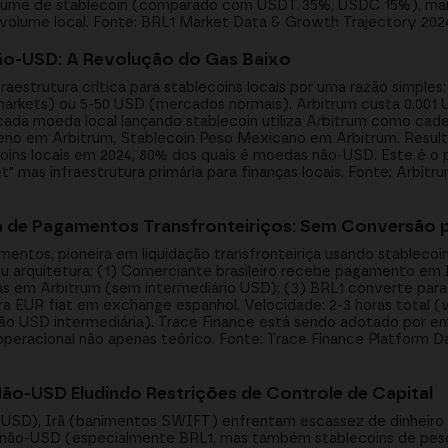
volume de stablecoin (comparado com USDT 35%, USDC 15%), mar
olume local. Fonte: BRL1 Market Data & Growth Trajectory 202
ão-USD: A Revolução do Gas Baixo
raestrutura crítica para stablecoins locais por uma razão simples
arkets) ou 5-50 USD (mercados normais). Arbitrum custa 0.001 U
ada moeda local lançando stablecoin utiliza Arbitrum como cade
eno em Arbitrum, Stablecoin Peso Mexicano em Arbitrum. Result
ins locais em 2024, 80% dos quais é moedas não-USD. Este é o 
t" mas infraestrutura primária para finanças locais. Fonte: Arbit
ura de Pagamentos Transfronteiriços: Sem Conversão 
mentos, pioneira em liquidação transfronteiriça usando stablecoi
ou arquitetura: (1) Comerciante brasileiro recebe pagamento em
as em Arbitrum (sem intermediário USD); (3) BRL1 converte para
ra EUR fiat em exchange espanhol. Velocidade: 2-3 horas total (v
ão USD intermediária). Trace Finance está sendo adotado por 
 operacional não apenas teórico. Fonte: Trace Finance Platform 
Não-USD Eludindo Restrições de Controle de Capital
s USD), Irã (banimentos SWIFT) enfrentam escassez de dinheiro
s não-USD (especialmente BRL1, mas também stablecoins de pe