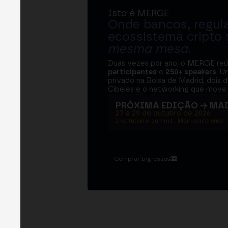
Isto é MERGE
Onde bancos, regul
ecossistema cripto
mesma mesa
.
Duas vezes por ano, o MERGE re
participantes
e
250+ speakers
. U
privado na Bolsa de Madrid, dois d
Cibeles e o networking que move 
PRÓXIMA EDIÇÃO → MA
27 a 29 de outubro de 2026
Institutional summit · Main conference ·
Comprar Ingressos