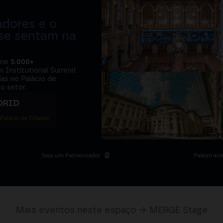
adores e o
 se sentam na
úne
5.000+
m Institutional Summit
ias no Palácio de
o setor.
DRID
 Palacio de Cibeles
Seja um Patrocinador
Palestrant
Mais eventos neste espaço → MERGE Stage