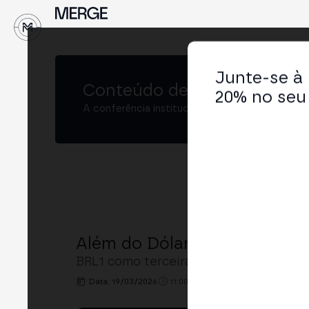
↓
Junte-se à
Conteúdo de
MERGE São Pa
20% no seu 
A conferência institucional de cripto e Web3 
Além do Dólar: A Ascensão 
BRL1 como terceira maior stablecoin; i
Data: 19/03/2026
11:00h. - 11:30h.
LOCAL: MERGE 