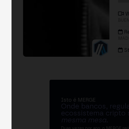
W
BUEN
R
MADR
S
Isto é MERGE
Onde bancos, regul
ecossistema cripto
mesma mesa
.
Duas vezes por ano, o MERGE re