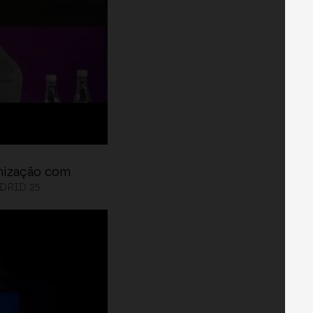
enização com
DRID 25