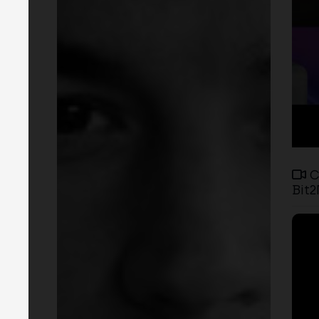
C
Bit2