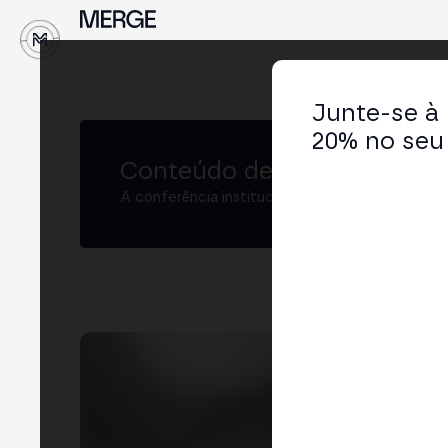
↓
Junte-se à
20% no seu 
Conteúdo de MERGE
A conferência institucional de cripto e Web3 
Dav
Eco
LIN