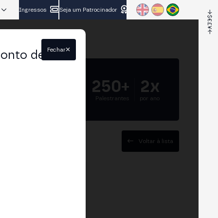
Ingressos
Seja um Patrocinador
Fechar
conto de
5.000+
250+
2x
Participantes
Palestrantes
por ano
Voltar à lista