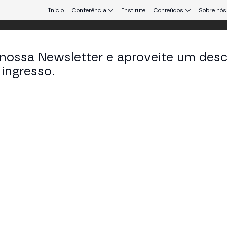
Início
Conferência
Institute
Conteúdos
Sobre nós
 nossa Newsletter e aproveite um des
ingresso.
que conecta Europa e América Latina.
id García
system lead em Arbitrum
KEDIN