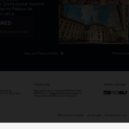
m Institutional Summit
ias no Palácio de
o setor.
DRID
 Palacio de Cibeles
Seja um Patrocinador
Palestrant
Sobre nós
Redes Sociais
adrid '24
Equipe
Temas e conteúdo
MERGE Talks
sors & Partners
MERGE On Stage
FAQs
Contato
Mídia
Press Room
MERGE Branding KIT
Política de privacidade
Aviso Legal
Termos de serviço