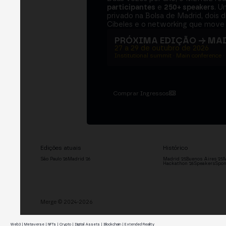
participantes
e
250+ speakers
. U
privado na Bolsa de Madrid, dois d
Cibeles e o networking que move 
PRÓXIMA EDIÇÃO → MA
27 a 29 de outubro de 2026
Institutional summit · Main conference ·
Comprar Ingressos
Edições atuais
Histórico
São Paulo '26
Madrid '26
Madrid '25
Buenos Aires '25
M
Hackathon '26
Speakers
Spon
Merge © 2024-2026
Web3 | Metaverse | NFTs | Crypto | Digital Assets | Blockchain | Extended Reality