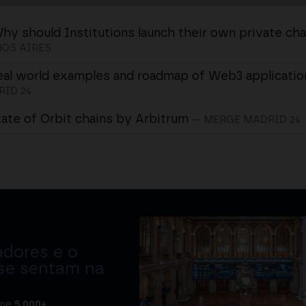
hy should Institutions launch their own private cha
OS AIRES
eal world examples and roadmap of Web3 applicatio
ID 24
tate of Orbit chains by Arbitrum
— MERGE MADRID 24
adores e o
 se sentam na
úne
5.000+