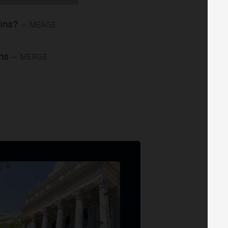
ins?
— MERGE
ns
— MERGE