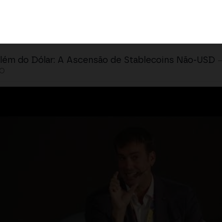
lém do Dólar: A Ascensão de Stablecoins Não-USD
LO