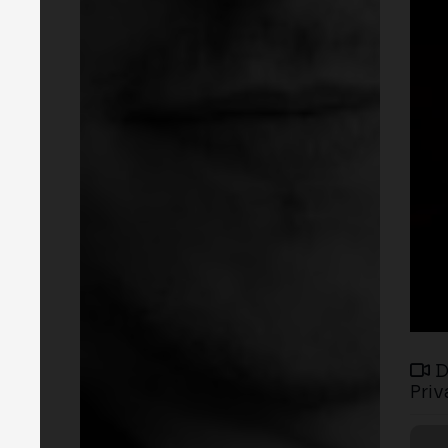
D
Priv