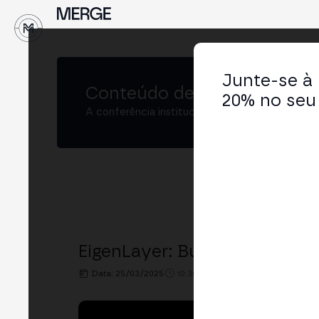
↓
Junte-se à
Conteúdo de
MERGE Buenos
20% no seu 
A conferência institucional de cripto e Web3 
EigenLayer: Building Humanit
Data: 25/03/2025
10:30h. - 10:50h.
LOCAL: BIT2ME