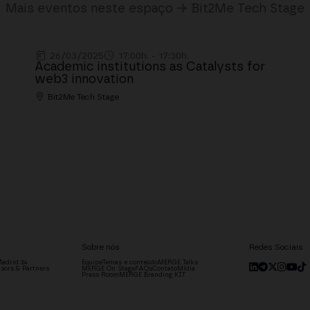
Mais eventos neste espaço → Bit2Me Tech Stage
26/03/2025
17:00h. - 17:30h.
Academic institutions as Catalysts for
web3 innovation
Bit2Me Tech Stage
Sobre nós
Redes Sociais
adrid '24
Equipe
Temas e conteúdo
MERGE Talks
sors & Partners
MERGE On Stage
FAQs
Contato
Mídia
Press Room
MERGE Branding KIT