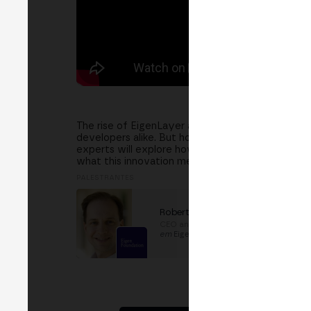
The rise of EigenLayer and restaking is reshaping 
developers alike. But how does it work, and what i
experts will explore how EigenLayer is unlocking 
what this innovation means for the future of blo
PALESTRANTES
Robert Drost
CEO and Executive Director
em
Eigen Foundation