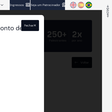
Ingressos
Seja um Patrocinador
Fechar
conto de
5.000+
250+
2x
Participantes
Palestrantes
por ano
Voltar