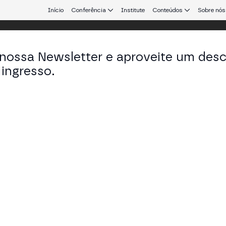
Início
Conferência
Institute
Conteúdos
Sobre nós
 nossa Newsletter e aproveite um des
 Aires
ingresso.
que conecta Europa e América Latina.
y's and AI's Coordination Engine.
 TECH STAGE