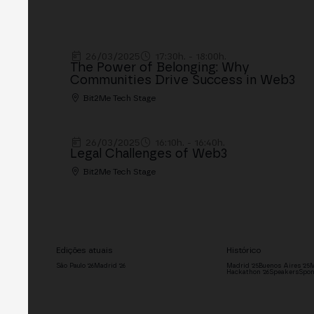
26/03/2025
17:30h. - 18:00h.
The Power of Belonging: Why
Communities Drive Success in Web3
Bit2Me Tech Stage
26/03/2025
16:10h. - 16:40h.
Legal Challenges of Web3
Bit2Me Tech Stage
Edições atuais
Histórico
São Paulo '26
Madrid '26
Madrid '25
Buenos Aires '25
M
Hackathon '26
Speakers
Spon