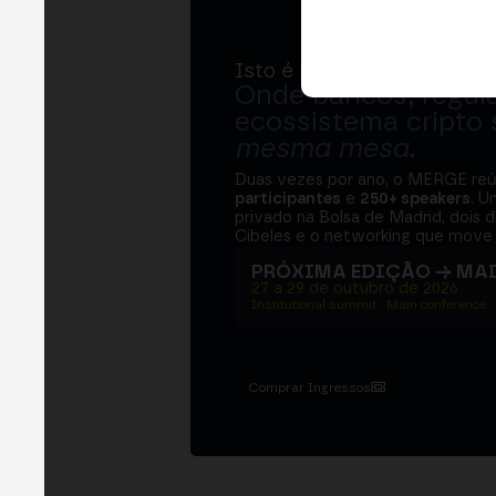
Isto é MERGE
Onde bancos, regul
ecossistema cripto
mesma mesa
.
Duas vezes por ano, o MERGE re
participantes
e
250+ speakers
. U
privado na Bolsa de Madrid, dois d
Cibeles e o networking que move 
PRÓXIMA EDIÇÃO → MA
27 a 29 de outubro de 2026
Institutional summit · Main conference ·
Comprar Ingressos