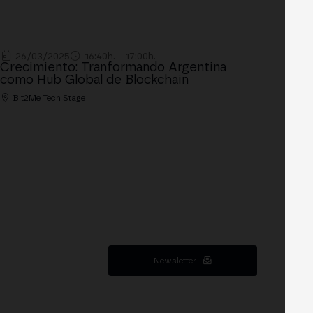
26/03/2025
16:40h. - 17:00h.
Crecimiento: Tranformando Argentina
como Hub Global de Blockchain
Bit2Me Tech Stage
Newsletter