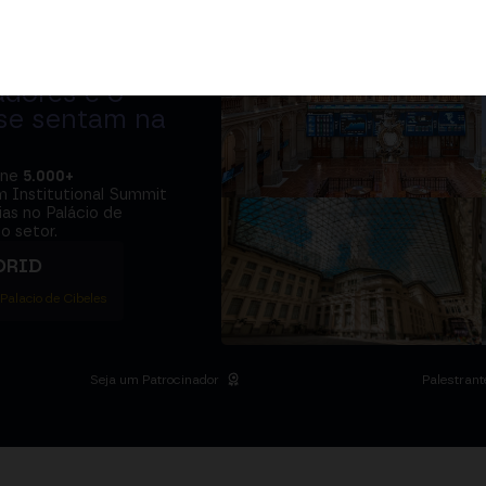
adores e o
 se sentam na
úne
5.000+
m Institutional Summit
ias no Palácio de
o setor.
DRID
 Palacio de Cibeles
Seja um Patrocinador
Palestrant