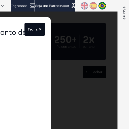
Ingressos
Seja um Patrocinador
Fechar
conto de
5.000+
250+
2x
Participantes
Palestrantes
por ano
Voltar