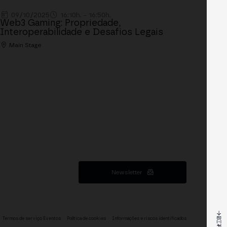
09/10/2025
16:10h. - 16:50h.
Web3 Gaming: Propriedade,
Interoperabilidade e Desafios Legais
Main Stage
Newsletter
Termos de serviço Eventos
Política de cookies
Informações e riscos identificados