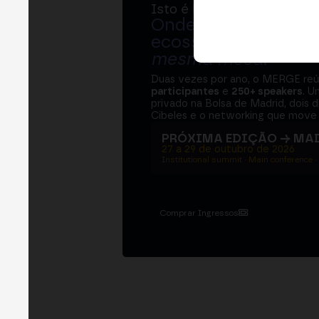
Isto é MERGE
Onde bancos, regul
ecossistema cripto
mesma mesa
.
Duas vezes por ano, o MERGE re
participantes
e
250+ speakers
. U
privado na Bolsa de Madrid, dois d
Cibeles e o networking que move 
PRÓXIMA EDIÇÃO → MA
27 a 29 de outubro de 2026
Institutional summit · Main conference ·
Comprar Ingressos