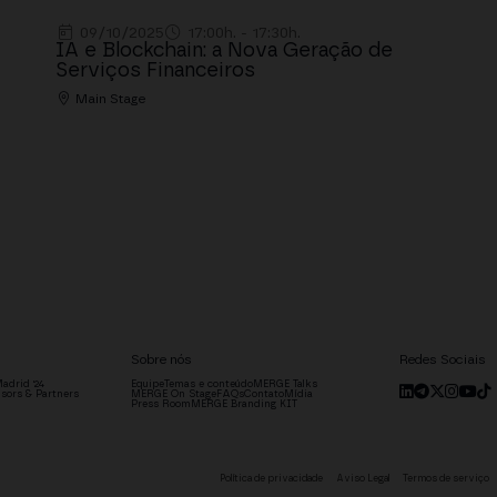
09/10/2025
17:00h. - 17:30h.
IA e Blockchain: a Nova Geração de
Serviços Financeiros
Main Stage
Sobre nós
Redes Sociais
adrid '24
Equipe
Temas e conteúdo
MERGE Talks
sors & Partners
MERGE On Stage
FAQs
Contato
Mídia
Press Room
MERGE Branding KIT
Política de privacidade
Aviso Legal
Termos de serviço