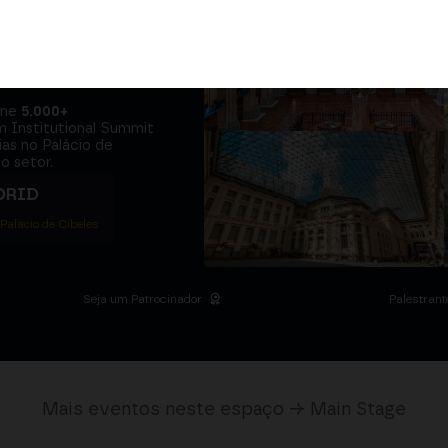
adores e o
 se sentam na
úne
5.000+
m Institutional Summit
ias no Palácio de
o setor.
DRID
 Palacio de Cibeles
Seja um Patrocinador
Palestrant
Mais eventos neste espaço → Main Stage