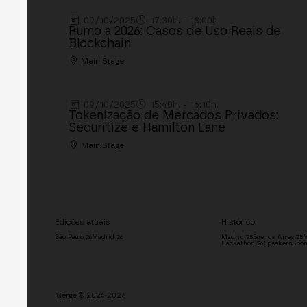
09/10/2025
17:30h. - 18:00h.
Rumo a 2026: Casos de Uso Reais de
Blockchain
Main Stage
09/10/2025
15:40h. - 16:10h.
Tokenização de Mercados Privados:
Securitize e Hamilton Lane
Main Stage
Edições atuais
Histórico
São Paulo '26
Madrid '26
Madrid '25
Buenos Aires '25
M
Hackathon '26
Speakers
Spon
Merge © 2024-2026