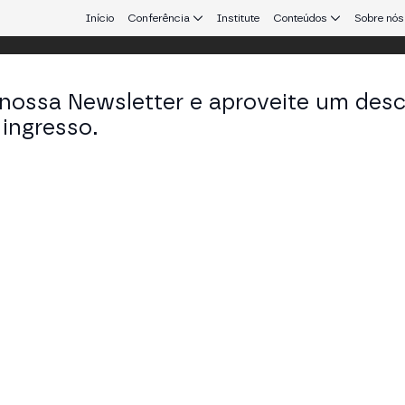
Início
Conferência
Institute
Conteúdos
Sobre nós
 nossa Newsletter e aproveite um des
 25
ingresso.
que conecta Europa e América Latina.
STAGE