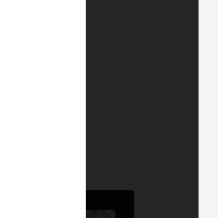
bém disponível no
YouTube
.