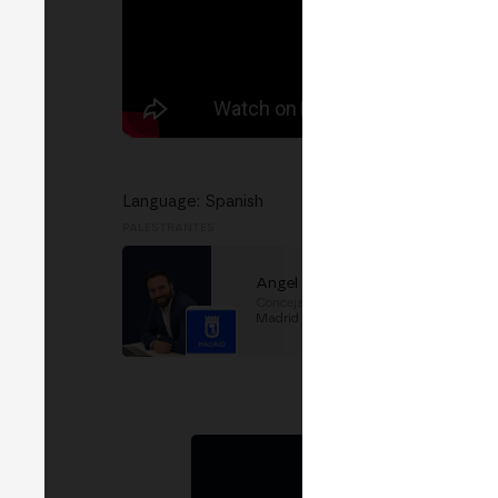
Language: Spanish
PALESTRANTES
Angel Niño
Concejal
em
Ayuntamiento de
Madrid