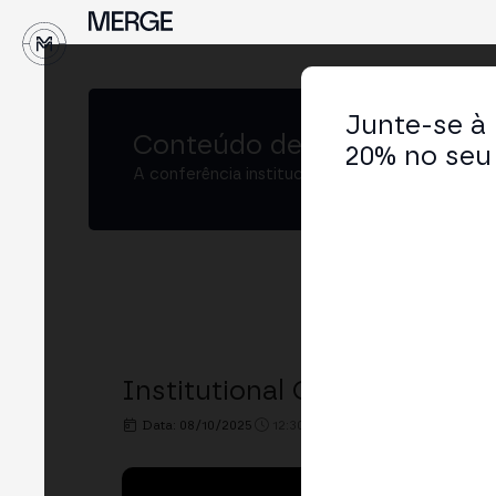
↓
Junte-se à
Conteúdo de
MERGE Madrid
20% no seu 
A conferência institucional de cripto e Web3 
Institutional Opening
Data: 08/10/2025
12:30h. - 12:50h.
LOCAL: MAIN 