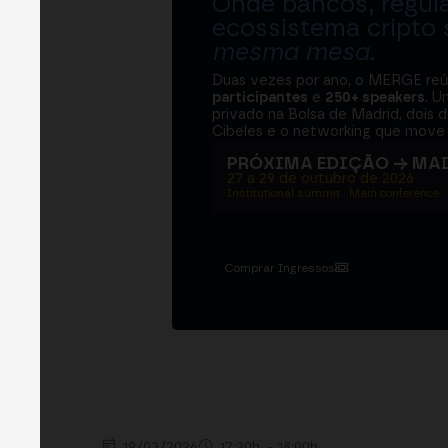
Onde bancos, regul
ecossistema cripto
mesma mesa
.
Duas vezes por ano, o MERGE re
participantes
e
250+ speakers
. U
privado na Bolsa de Madrid, dois d
Cibeles e o networking que move 
PRÓXIMA EDIÇÃO → MA
27 a 29 de outubro de 2026
Institutional summit · Main conference ·
Comprar Ingressos
19/03/2026
17:20h. - 18:00h.