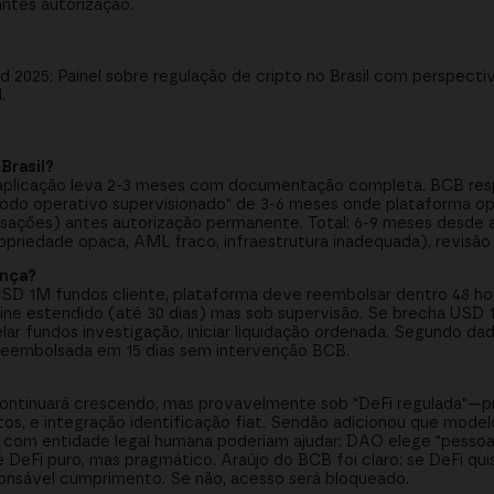
antes autorização.
2025: Painel sobre regulação de cripto no Brasil com perspectiv
.
Brasil?
 aplicação leva 2-3 meses com documentação completa. BCB res
eríodo operativo supervisionado" de 3-6 meses onde plataforma o
sações) antes autorização permanente. Total: 6-9 meses desde ap
ropriedade opaca, AML fraco, infraestrutura inadequada), revisão
ança?
SD 1M fundos cliente, plataforma deve reembolsar dentro 48 hora
ne estendido (até 30 dias) mas sob supervisão. Se brecha USD 
lar fundos investigação, iniciar liquidação ordenada. Segundo da
reembolsada em 15 dias sem intervenção BCB.
 continuará crescendo, mas provavelmente sob "DeFi regulada"—
atos, e integração identificação fiat. Sendão adicionou que mo
com entidade legal humana poderiam ajudar: DAO elege "pessoa
é DeFi puro, mas pragmático. Araújo do BCB foi claro: se DeFi quis
onsável cumprimento. Se não, acesso será bloqueado.