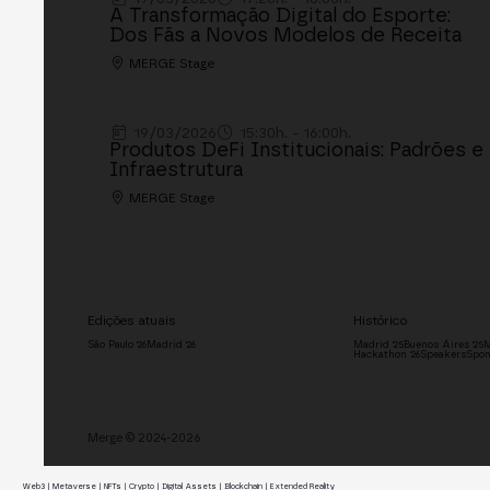
A Transformação Digital do Esporte:
Dos Fãs a Novos Modelos de Receita
MERGE Stage
19/03/2026
15:30h. - 16:00h.
Produtos DeFi Institucionais: Padrões e
Infraestrutura
MERGE Stage
Edições atuais
Histórico
São Paulo '26
Madrid '26
Madrid '25
Buenos Aires '25
M
Hackathon '26
Speakers
Spon
Merge © 2024-2026
Web3 | Metaverse | NFTs | Crypto | Digital Assets | Blockchain | Extended Reality