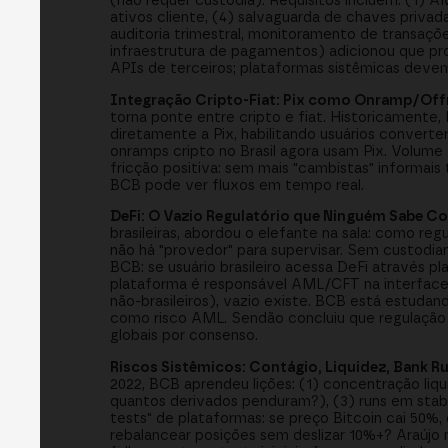
(não requer custódia). Requisitos incluem: (1) A
ativos cliente, (4) salvaguarda de chaves priva
auditoria trimestral, monitoramento de transaçõ
infraestrutura de pagamentos) adicionou que pro
APIs de terceiros; plataformas sistêmicas devem 
Integração Cripto-Fiat: Pix como Onramp/Of
torna ponte entre cripto e fiat. Historicamente,
diretamente a Pix, habilitando usuários conve
onramps cripto no Brasil agora usam Pix. Volume 
fricção positiva: sem mais "cambistas" informais 
BCB pode ver fluxos em tempo real.
DeFi: O Vazio Regulatório que Ninguém Sabe C
brasileiras, abordou o elefante na sala: como r
não há "provedor" para supervisar. Sem custodia
BCB: se usuário brasileiro acessa DeFi através p
plataforma é responsável AML/CFT na interface
não-brasileiros), vazio existe. BCB está estudan
como risco AML. Sendão concluiu que regulação 
globais por consenso.
Riscos Sistêmicos: Contágio, Liquidez, Bank R
2022, BCB aprendeu lições: (1) concentração liq
quantos derivados penduram?), (3) runs em stabl
tests" de plataformas: se preço Bitcoin cai 50%
rebalancear posições sem deslizar 10%+? Araújo