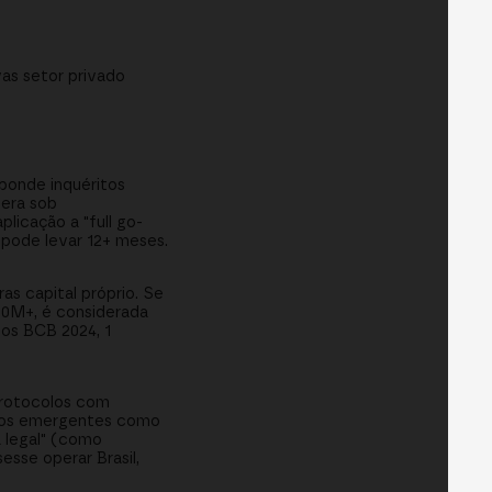
as setor privado
ponde inquéritos
pera sob
licação a "full go-
 pode levar 12+ meses.
s capital próprio. Se
10M+, é considerada
dos BCB 2024, 1
protocolos com
delos emergentes como
 legal" (como
esse operar Brasil,