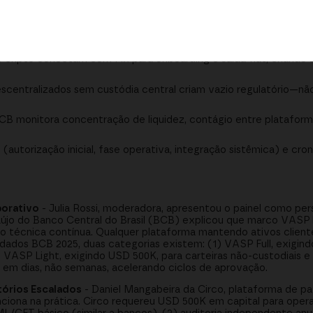
mo startups com USD 100K em AUM são tratadas diferente de 
s escalados.
ripto conectam com Pix para onboarding e saída fiat, criando s
scentralizados sem custódia central criam vazio regulatório—não
 monitora concentração de liquidez, contágio entre plataforma
autorização inicial, fase operativa, integração sistêmica) e cr
borativo
- Julia Rossi, moderadora, apresentou o painel como per
újo do Banco Central do Brasil (BCB) explicou que marco VASP b
o técnica contínua. Qualquer plataforma mantendo ativos clien
ados BCB 2025, duas categorias existem: (1) VASP Full, exigind
 VASP Light, exigindo USD 500K, para carteiras não-custodiais e 
 em dias, não semanas, acelerando ciclos de aprovação.
tórios Escalados
- Daniel Mangabeira da Circo, plataforma de p
unciona na prática. Circo requereu USD 500K em capital para ope