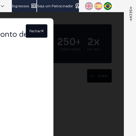
Ingressos
Seja um Patrocinador
Fechar
conto de
5.000+
250+
2x
Participantes
Palestrantes
por ano
Voltar
SP, DeFi, e