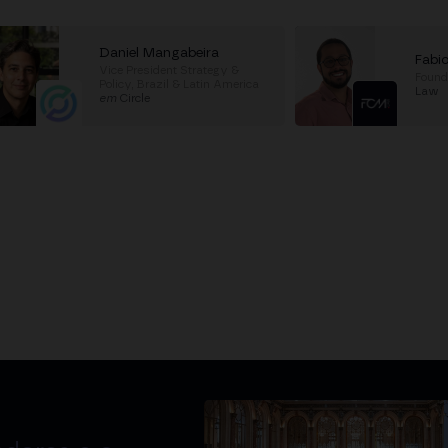
Daniel Mangabeira
Fabi
Vice President Strategy &
Found
Policy, Brazil & Latin America
Law
em
Circle