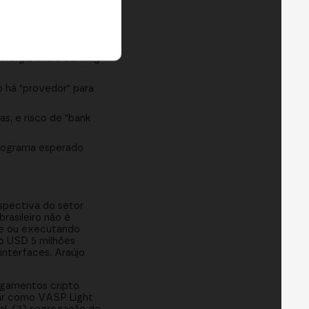
plataformas
inergia entre banking
 há "provedor" para
s, e risco de "bank
onograma esperado
spectiva do setor
rasileiro não é
te ou executando
o USD 5 milhões
interfaces. Araújo
agamentos cripto
rar como VASP Light