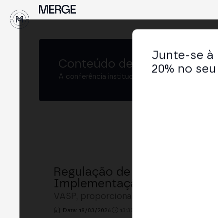
Junte-se à
Conteúdo de
MERGE São Pa
20% no seu 
A conferência institucional de cripto e Web3 
Regulação de Cripto no Brasi
Implementação
VASP, proporcionalidade, DeFi e integ
Data: 18/03/2026
13:30h. - 14:00h.
LOCAL: MERGE