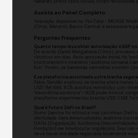
falharam stress tests iniciais; foram remediadas 
Assista ao Painel Completo
Gravação disponível no YouTube - MERGE Madrid 
(Circo, Matera), Banco Central, e assessoria legal
Perguntas Frequentes
Quanto tempo leva obter autorização VASP no 
De acordo Daniel Mangabeira (Circo), processo
técnicos em dias. Após aprovação inicial, há "p
monitoramento intensivo (auditoria semanal tran
live." Porém, se bandeiras vermelhas existem (p
E se plataforma autorizada sofre brecha segur
Fábio Sendão explicou: se brecha afeta menos U
USD 1M-10M, BCB autoriza reembolso com timeli
"insolvência sistêmica"—BCB pode intervir, conge
plataforma experimentou brecha USD 2.5M; foi 
Qual é futuro DeFi no Brasil?
Bruno Samora foi otimista mas cauteloso: DeFi
identidade clara desenvolvedor, auditoria contr
DAOs (Organização Autônoma Descentralizada) 
Fundação) ser interlocutor regulatório. Isso não 
deve haver entidade registrada localmente resp