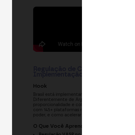
Regulação de Cripto no Brasil: P
Implementação
Hook
Brasil está implementando regulação VASP (Prov
Diferentemente de Argentina e Uruguai com marc
proporcionalidade e colaboração indústria-regu
com 145+ plataformas registradas em fase inici
poder, e como acelerar adoção sem sacrificar pr
O Que Você Aprenderá
Regulação VASP no Brasil:
Estrutura de autor