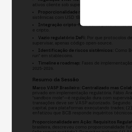
ativos cliente sob supervisão BCB.
Proporcionalidade regulatória em prática:
Co
sistêmicas com USD 1B+, com custos e requisito
Integração cripto-fiat:
Como plataformas de c
e cripto.
Vazio regulatório DeFi:
Por que protocolos de
supervisar, apenas código open-source.
Identificação de riscos sistêmicos:
Como BCB
run" em stablecoins.
Timeline e roadmap:
Fases de implementação (
2025-2026.
Resumo da Sessão
Marco VASP Brasileiro: Centralizado mas Cola
privado em implementação regulatória. Fábio Ara
"sandbox mole"—é regulação dura com supervisã
transações deve ser VASP autorizado. Segundo d
capital, para plataformas executando trades; (2)
enfatizou que BCB responde inquéritos técnicos
Proporcionalidade em Ação: Requisitos Regula
brasileira, descreveu como proporcionalidade f