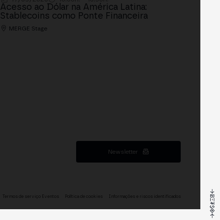
Acesso ao Dólar na América Latina:
Stablecoins como Ponte Financeira
MERGE Stage
Newsletter
Termos de serviço Eventos
Política de cookies
Informações e riscos identificados