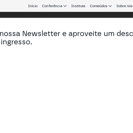
Início
Conferência
Institute
Conteúdos
Sobre nós
 nossa Newsletter e aproveite um des
ulo
ingresso.
que conecta Europa e América Latina.
l: Perspectivas do Setor Privado em VA
ração com Pix
 STAGE