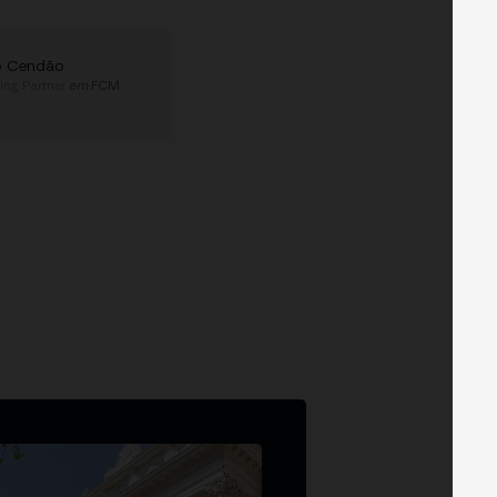
o Cendão
ing Partner
em
FCM