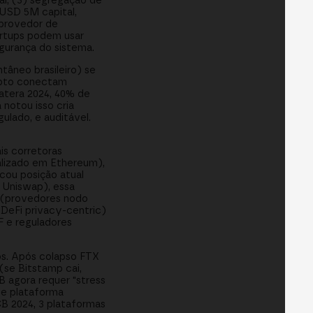
al, (3) segregação de
 USD 5M capital,
(provedor de
artups podem usar
egurança do sistema.
âneo brasileiro) se
ripto conectam
atera 2024, 40% de
 notou isso cria
ulado, e auditável.
is corretoras
ralizado em Ethereum),
cou posição atual
k Uniswap), essa
 (provedores nodo
 DeFi privacy-centric)
F e reguladores
os. Após colapso FTX
(se Bitstamp cai,
B agora requer "stress
de plataforma
B 2024, 3 plataformas