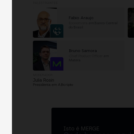
PALESTRANTES
Fabio Araujo
Economista
em
Banco Central
do Brasil
Bruno Samora
Chief Product Officer
em
Matera
MODERADOR
Julia Rosin
Presidenta
em
ABcripto
Isto é MERGE