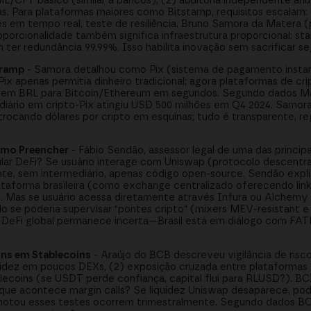
ML/CFT básico (similar a bancos), (2) auditoria independente anu
das. Para plataformas maiores como Bitstamp, requisitos escalam:
es em tempo real, teste de resiliência. Bruno Samora da Matera 
porcionalidade também significa infraestrutura proporcional: st
ter redundância 99.99%. Isso habilita inovação sem sacrificar s
framp
- Samora detalhou como Pix (sistema de pagamento instant
 Pix apenas permitia dinheiro tradicional; agora plataformas de c
rterem BRL para Bitcoin/Ethereum em segundos. Segundo dados M
diário em cripto-Pix atingiu USD 500 milhões em Q4 2024. Samora
trocando dólares por cripto em esquinas; tudo é transparente, reg
omo Preencher
- Fábio Sendão, assessor legal de uma das principa
egular DeFi? Se usuário interage com Uniswap (protocolo descent
nte, sem intermediário, apenas código open-source. Sendão expli
lataforma brasileira (como exchange centralizado oferecendo lin
. Mas se usuário acessa diretamente através Infura ou Alchemy
do se poderia supervisar "pontes cripto" (mixers MEV-resistant e
DeFi global permanece incerta—Brasil está em diálogo com FAT
uns em Stablecoins
- Araújo do BCB descreveu vigilância de risc
uidez em poucos DEXs, (2) exposição cruzada entre plataformas 
ecoins (se USDT perde confiança, capital flui para RLUSD?). BC
, que acontece margin calls? Se liquidez Uniswap desaparece, po
 notou esses testes ocorrem trimestralmente. Segundo dados BC