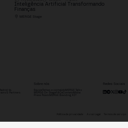
Inteligência Artificial Transformando
Finanças
MERGE Stage
Sobre nós
Redes Sociais
adrid '24
Equipe
Temas e conteúdo
MERGE Talks
sors & Partners
MERGE On Stage
FAQs
Contato
Mídia
Press Room
MERGE Branding KIT
Política de privacidade
Aviso Legal
Termos de serviço