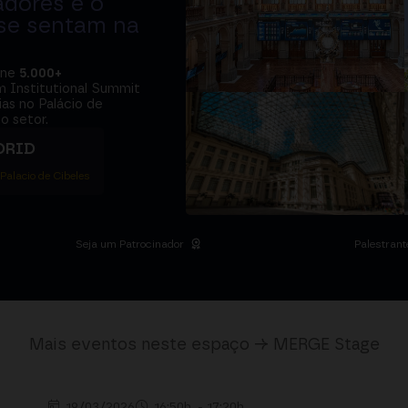
adores e o
 se sentam na
úne
5.000+
m Institutional Summit
ias no Palácio de
o setor.
DRID
 Palacio de Cibeles
Seja um Patrocinador
Palestrant
Mais eventos neste espaço → MERGE Stage
19/03/2026
16:50h. - 17:20h.