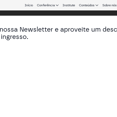
Início
Conferência
Institute
Conteúdos
Sobre nós
 nossa Newsletter e aproveite um des
ingresso.
que conecta Europa e América Latina.
bio Cendão
nding Partner em FCM Law
KEDIN