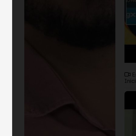
E
Iníc