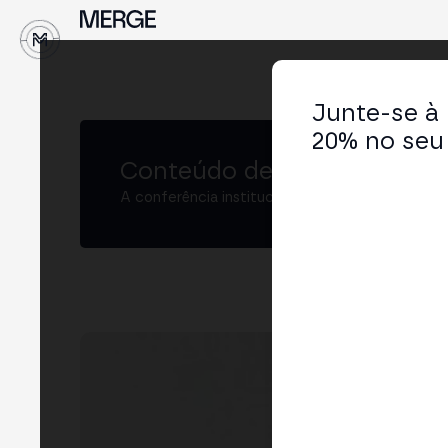
↓
Junte-se à
20% no seu 
Conteúdo de MERGE
A conferência institucional de cripto e Web3 
Fa
Fou
LIN