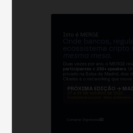
Isto é MERGE
Onde bancos, regul
ecossistema cripto
mesma mesa
.
Duas vezes por ano, o MERGE re
participantes
e
250+ speakers
. U
privado na Bolsa de Madrid, dois d
Cibeles e o networking que move 
PRÓXIMA EDIÇÃO → MA
27 a 29 de outubro de 2026
Institutional summit · Main conference ·
Comprar Ingressos