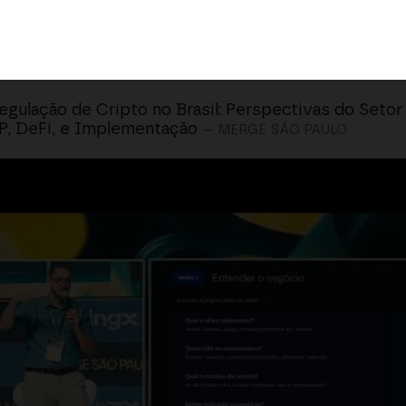
egulação de Cripto no Brasil: Perspectivas do Seto
, DeFi, e Implementação
— MERGE SÃO PAULO