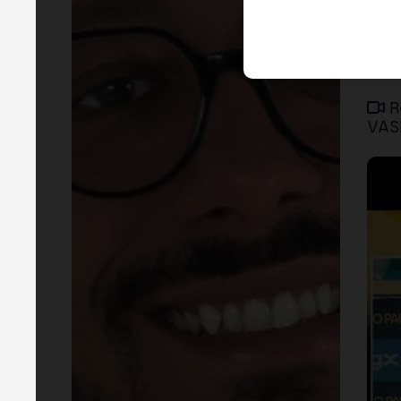
R
VASP