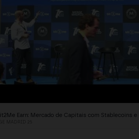
it2Me Earn: Mercado de Capitais com Stablecoins e 
E MADRID 25