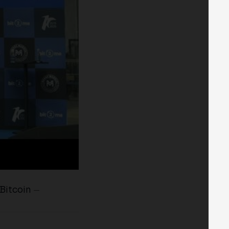
Bitcoin
—