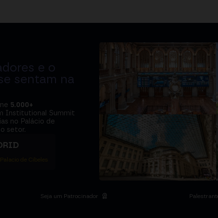
adores e o
 se sentam na
úne
5.000+
m Institutional Summit
ias no Palácio de
o setor.
DRID
 Palacio de Cibeles
Seja um Patrocinador
Palestrant