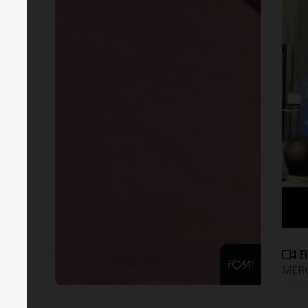
B
MERG