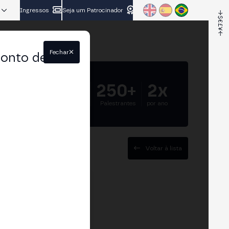
Ingressos
Seja um Patrocinador
Fechar
conto de
5.000+
250+
2x
Participantes
Palestrantes
por ano
Voltar à lista