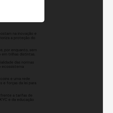
apostam na inovação e
ioriza a proteção do
 e, por enquanto, sem
em trilhas distintas.
rialidade das normas
 o ecossistema
ecoins e uma rede
 e forças da lei para
frente a tarifas de
do KYC e da educação