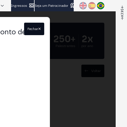
Ingressos
Seja um Patrocinador
Fechar
conto de
5.000+
250+
2x
Participantes
Palestrantes
por ano
Voltar
ns: o Genius Act
ica Latina