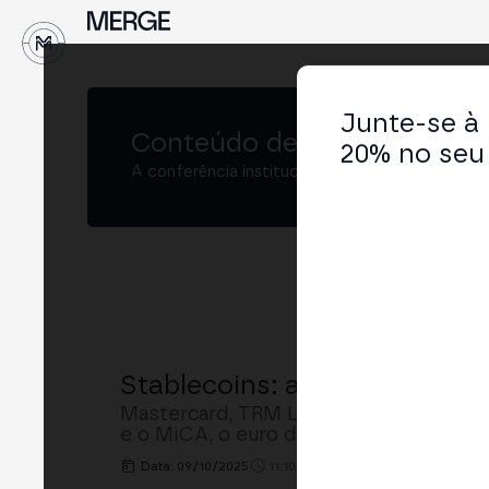
Junte-se à
Conteúdo de
MERGE Madrid
20% no seu 
A conferência institucional de cripto e Web3 
Stablecoins: a Batalha Regul
Mastercard, TRM Labs e uma exchange 
e o MiCA, o euro digital, a geopolítica 
Data: 09/10/2025
11:10h. - 11:50h.
LOCAL: MAIN S