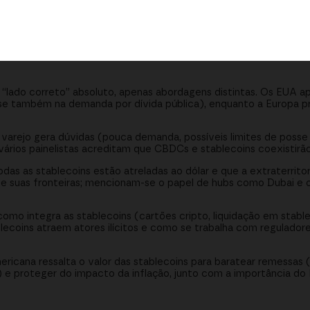
itos e juros
s e como é combatido
aso de uso social
“lado correto” absoluto, apenas abordagens distintas. Os EUA 
sse também na demanda por dívida pública), enquanto a Europa pr
varejo gera dúvidas (pouca demanda, possíveis limites de posse
vários painelistas acreditam que CBDCs e stablecoins coexistirão 
as as stablecoins estão atreladas ao dólar e que a extraterrito
de suas fronteiras; mencionam-se o papel de hubs como Dubai e
omo integra as stablecoins (cartões cripto, liquidação em stabl
ecoins atraem atores ilícitos e como se trabalha com reguladores
ricana ressalta o valor das stablecoins para baratear remessas (
ra) e proteger do impacto da inflação, junto com a importância 