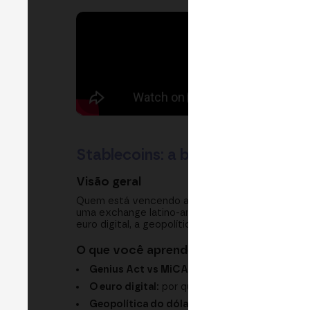
Stablecoins: a batalha regulatór
Visão geral
Quem está vencendo a batalha das stablecoins,
uma exchange latino-americana debatem a ascen
euro digital, a geopolítica do dólar, a prevenção
O que você aprenderá
Genius Act vs MiCA:
inovação e dólar frente 
O euro digital:
por que gera dúvidas e por que
Geopolítica do dólar:
extraterritorialidade, 