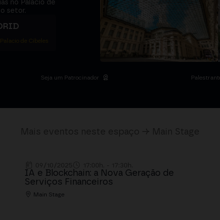
ias no Palácio de
o setor.
DRID
 Palacio de Cibeles
Seja um Patrocinador
Palestrant
Mais eventos neste espaço → Main Stage
09/10/2025
17:00h. - 17:30h.
IA e Blockchain: a Nova Geração de
Serviços Financeiros
Main Stage