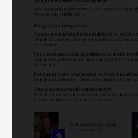
Assista à palestra completa
Assista à gravação completa no canal do YouT
batalha das stablecoins.
Perguntas frequentes
Quem vence a batalha das stablecoins, os EUA 
Segundo o painel, não há vencedor claro: são ab
coexistirão.
Por que quase todas as stablecoins estão em d
Segundo a palestra, por uma vantagem histórica:
são minoria.
Por que se usam stablecoins na América Latina
Segundo a palestra, sobretudo para remessas mai
Isto é assessoria de investimento?
Não. Este conteúdo é informativo e resume o exp
profissional para o seu caso concreto.
PALESTRANTES
Maria Fernanda Juppet
CEO
em
CryptoMKT