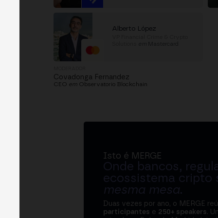
Alberto López
VP Financial Crime & Crypto
Solutions
em
Mastercard
MODERADOR
Covadonga Fernandez
CEO
em
Observatorio Blockchain
Isto é MERGE
Onde bancos, regul
ecossistema cripto
mesma mesa
.
Duas vezes por ano, o MERGE re
participantes
e
250+ speakers
. U