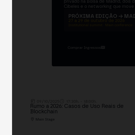
privado na Bolsa de Madrid, dois d
Cibeles e o networking que move 
PRÓXIMA EDIÇÃO → MA
27 a 29 de outubro de 2026
Institutional summit · Main conference ·
Comprar Ingressos
09/10/2025
17:30h. - 18:00h.
Rumo a 2026: Casos de Uso Reais de
Blockchain
Main Stage