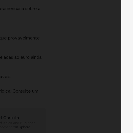
-americana sobre a
) que provavelmente
eladas ao euro ainda
áveis.
rídica. Consulte um
l Cartolin
of sales and Business
lopment
em
Sphere