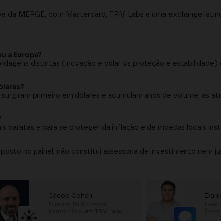
ube da MERGE, com Mastercard, TRM Labs e uma exchange latino
ou a Europa?
ordagens distintas (inovação e dólar vs proteção e estabilidade
ólares?
 surgiram primeiro em dólares e acumulam anos de volume; as atr
?
s baratas e para se proteger da inflação e de moedas locais inst
osto no painel; não constitui assessoria de investimento nem ju
Jacob Cohen
Danie
Director, Public sector
Head 
partnerships
em
TRM Labs
Deve