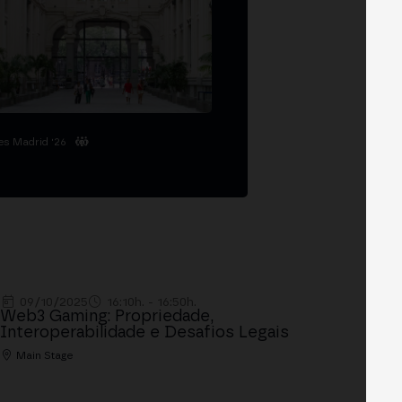
es Madrid '26
09/10/2025
16:10h. - 16:50h.
Web3 Gaming: Propriedade,
Interoperabilidade e Desafios Legais
Main Stage