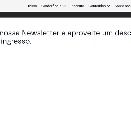
Início
Conferência
Institute
Conteúdos
Sobre nós
 nossa Newsletter e aproveite um des
 25
ingresso.
que conecta Europa e América Latina.
atória entre EUA e Europa
latino-americana debatem a ascensão das stablecoi
do dólar, o crime on-chain e o impacto social na Amér
TAGE