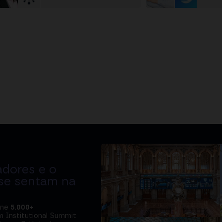
adores e o
 se sentam na
úne
5.000+
m Institutional Summit