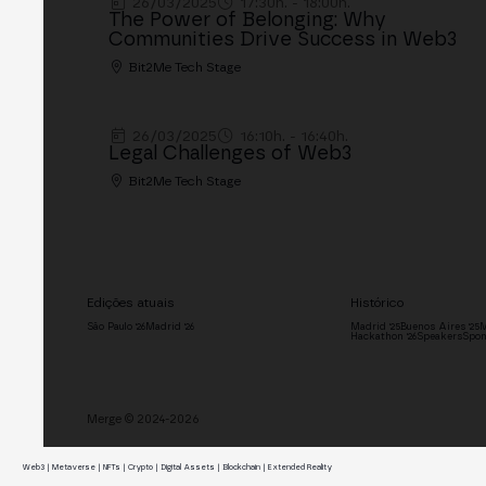
26/03/2025
17:30h. - 18:00h.
The Power of Belonging: Why
Communities Drive Success in Web3
Bit2Me Tech Stage
26/03/2025
16:10h. - 16:40h.
Legal Challenges of Web3
Bit2Me Tech Stage
Edições atuais
Histórico
São Paulo '26
Madrid '26
Madrid '25
Buenos Aires '25
M
Hackathon '26
Speakers
Spon
Merge © 2024-2026
Web3 | Metaverse | NFTs | Crypto | Digital Assets | Blockchain | Extended Reality