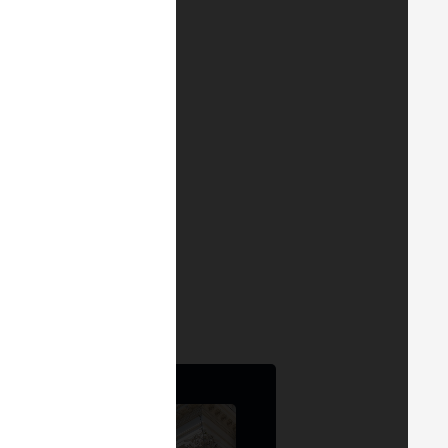
mbém disponível no
YouTube
.