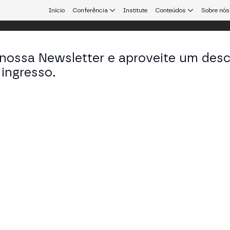
Início
Conferência
Institute
Conteúdos
Sobre nós
 nossa Newsletter e aproveite um des
 Aires
ingresso.
que conecta Europa e América Latina.
Nodos and Clusters - Nodes Coordinati
 TECH STAGE