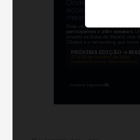
Onde bancos, regul
ecossistema cripto
mesma mesa
.
Duas vezes por ano, o MERGE re
participantes
e
250+ speakers
. U
privado na Bolsa de Madrid, dois d
Cibeles e o networking que move 
PRÓXIMA EDIÇÃO → MA
27 a 29 de outubro de 2026
Institutional summit · Main conference ·
Comprar Ingressos