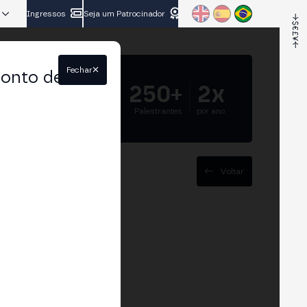
Ingressos
Seja um Patrocinador
Fechar
conto de
5.000+
250+
2x
Participantes
Palestrantes
por ano
Voltar
onLayer"