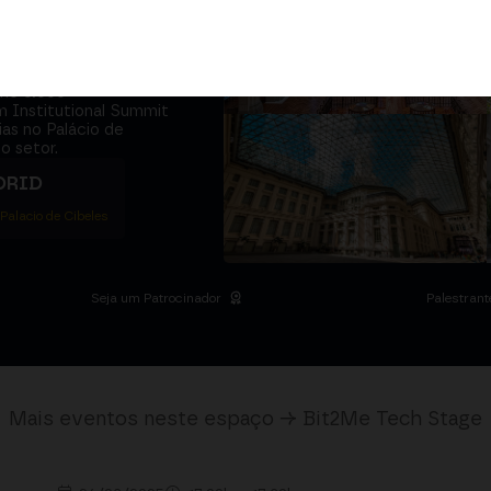
adores e o
 se sentam na
úne
5.000+
m Institutional Summit
ias no Palácio de
o setor.
DRID
 Palacio de Cibeles
Seja um Patrocinador
Palestrant
Mais eventos neste espaço → Bit2Me Tech Stage