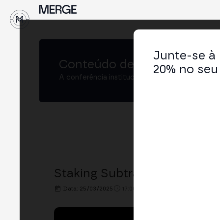
↓
Junte-se à
Conteúdo de
MERGE Buenos
20% no seu 
A conferência institucional de cripto e Web3 
Staking Subtrack: "Club de 
Data: 25/03/2025
17:00h. - 17:10h.
LOCAL: BIT2ME