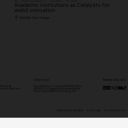
26/03/2025
17:00h. - 17:30h.
Academic institutions as Catalysts for
web3 innovation
Bit2Me Tech Stage
Sobre nós
Redes Sociais
adrid '24
Equipe
Temas e conteúdo
MERGE Talks
sors & Partners
MERGE On Stage
FAQs
Contato
Mídia
Press Room
MERGE Branding KIT
Política de privacidade
Aviso Legal
Termos de serviço