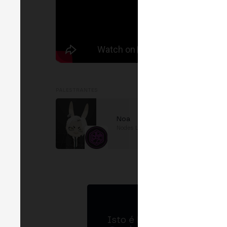
PALESTRANTES
Noa
Nodes Lead
em
SEED
Isto é MERGE