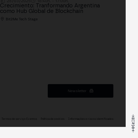
26/03/2025
16:40h. - 17:00h.
Crecimiento: Tranformando Argentina
como Hub Global de Blockchain
Bit2Me Tech Stage
Newsletter
Termos de serviço Eventos
Política de cookies
Informações e riscos identificados