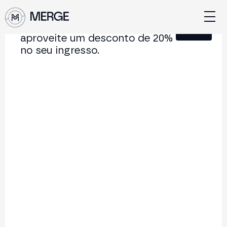
Junte-se à nossa Newsletter e
Fechar
aproveite um desconto de 20%
no seu ingresso.
Conteúdo de MERGE
A conferência institucional de cripto e Web3 que
conecta Europa e América Latina.
5.000+
250+
2x
Participantes
Palestrantes
por ano
Voltar à lista