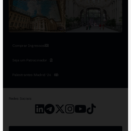
Comprar Ingressos
Seja um Patrocinador
Palestrantes Madrid '26
Redes Sociais