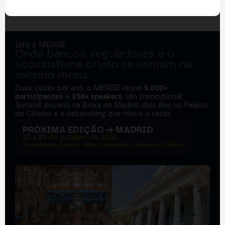
Isto é MERGE
Onde bancos, reguladores e o
ecossistema cripto se sentam na
mesma mesa
.
Duas vezes por ano, o MERGE reúne
5.000+
participantes
e
250+ speakers
. Um Institutional
Summit privado na Bolsa de Madrid, dois dias no Palácio
de Cibeles e o networking que move o setor.
PRÓXIMA EDIÇÃO → MADRID
27 a 29 de outubro de 2026
Institutional summit · Main conference · Palacio de Cibeles