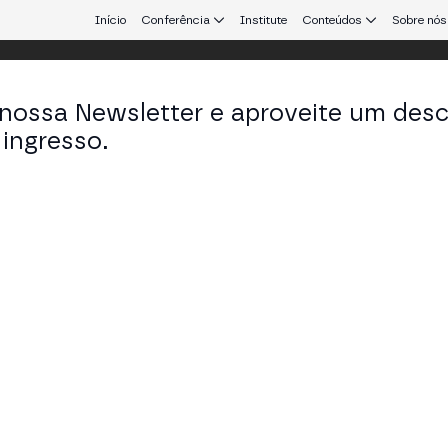
Início
Conferência
Institute
Conteúdos
Sobre nós
 nossa Newsletter e aproveite um des
ingresso.
que conecta Europa e América Latina.
aro Garrido
l Secretary & Board Member em ERC3643 Associati
KEDIN