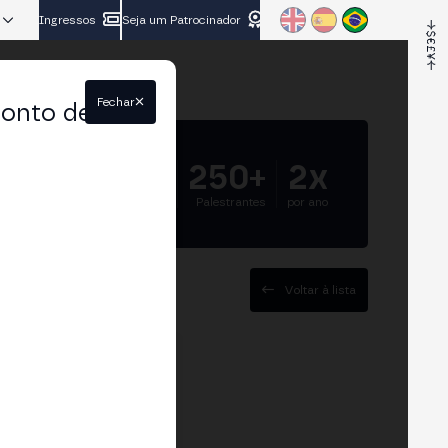
Ingressos
Seja um Patrocinador
Fechar
conto de
5.000+
250+
2x
Participantes
Palestrantes
por ano
Voltar à lista
on