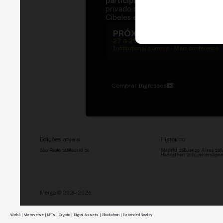
participantes
e
250+ speakers
. U
privado na Bolsa de Madrid, dois d
Cibeles e o networking que move 
PRÓXIMA EDIÇÃO → MA
27 a 29 de outubro de 2026
Institutional summit · Main conference ·
Comprar Ingressos
Edições atuais
Histórico
São Paulo '26
Madrid '26
Madrid '25
Buenos Aires '25
M
Hackathon '26
Speakers
Spon
Merge © 2024-2026
Web3 | Metaverse | NFTs | Crypto | Digital Assets | Blockchain | Extended Reality