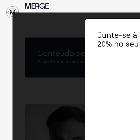
Junte-se à
20% no seu 
Conteúdo de MERGE
A conferência institucional de cripto e Web3 
Álv
Lega
LIN