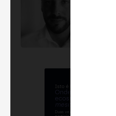
EVEN
B
and 
Isto é MERGE
Onde bancos, regul
ecossistema cripto
mesma mesa
.
Duas vezes por ano, o MERGE re