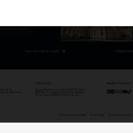
m Institutional Summit
ias no Palácio de
o setor.
DRID
 Palacio de Cibeles
Seja um Patrocinador
Palestrant
Sobre nós
Redes Sociais
adrid '24
Equipe
Temas e conteúdo
MERGE Talks
sors & Partners
MERGE On Stage
FAQs
Contato
Mídia
Press Room
MERGE Branding KIT
Política de privacidade
Aviso Legal
Termos de serviço