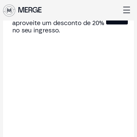
Junte-se à nossa Newsletter e
Fechar
aproveite um desconto de 20%
no seu ingresso.
Conteúdo de MERGE
A conferência institucional de cripto e Web3 que
conecta Europa e América Latina.
5.000+
250+
2x
Participantes
Palestrantes
por ano
Voltar à lista