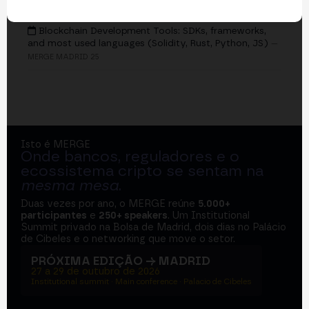
EVENTOS
Blockchain Development Tools: SDKs, frameworks,
and most used languages (Solidity, Rust, Python, JS)
—
MERGE MADRID 25
Isto é MERGE
Onde bancos, reguladores e o
ecossistema cripto se sentam na
mesma mesa
.
Duas vezes por ano, o MERGE reúne
5.000+
participantes
e
250+ speakers
. Um Institutional
Summit privado na Bolsa de Madrid, dois dias no Palácio
de Cibeles e o networking que move o setor.
PRÓXIMA EDIÇÃO → MADRID
27 a 29 de outubro de 2026
Institutional summit · Main conference · Palacio de Cibeles