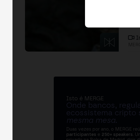
I
MERG
Isto é MERGE
Onde bancos, regul
ecossistema cripto
mesma mesa
.
Duas vezes por ano, o MERGE re
participantes
e
250+ speakers
. U
privado na Bolsa de Madrid, dois d