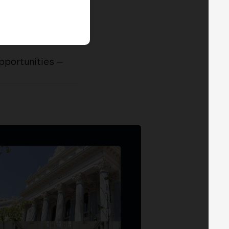
pportunities
—