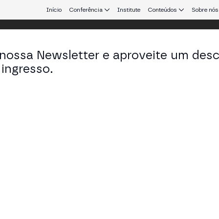
Início
Conferência
Institute
Conteúdos
Sobre nós
 nossa Newsletter e aproveite um des
ingresso.
que conecta Europa e América Latina.
ip Berg-Nielsen
 em Volven
KEDIN