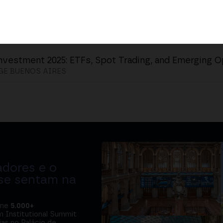
nvestment 2025: ETFs, Spot Trading, and Emerging O
E BUENOS AIRES
adores e o
 se sentam na
úne
5.000+
m Institutional Summit
ias no Palácio de