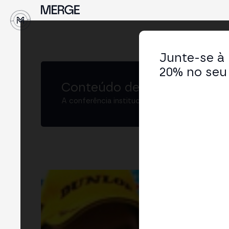
↓
Junte-se à
20% no seu 
Conteúdo de MERGE
A conferência institucional de cripto e Web3 
Fil
CEO
LIN