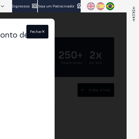
Ingressos
Seja um Patrocinador
Fechar
conto de
5.000+
250+
2x
Participantes
Palestrantes
por ano
Voltar à lista