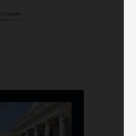
lo Casadio
ounder & CFO