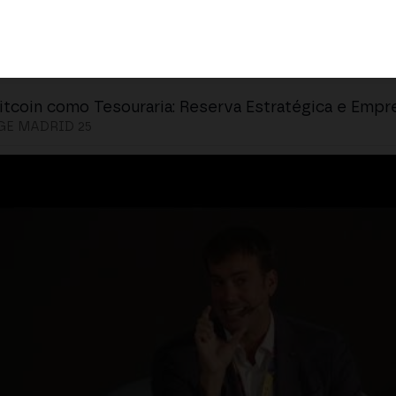
itcoin como Tesouraria: Reserva Estratégica e Emp
E MADRID 25