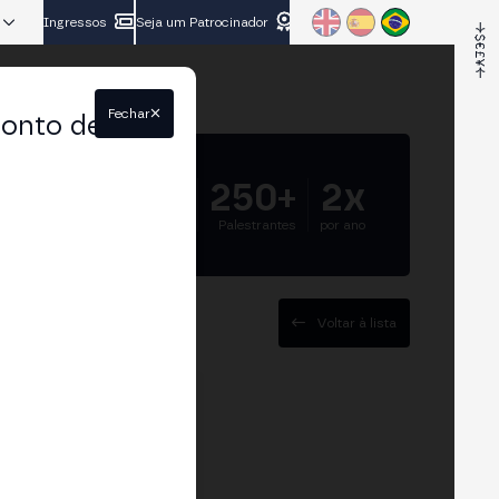
Ingressos
Seja um Patrocinador
Fechar
conto de
5.000+
250+
2x
Participantes
Palestrantes
por ano
Voltar à lista
em Bit2Me