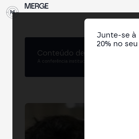
↓
Junte-se à
20% no seu 
Conteúdo de MERGE
A conferência institucional de cripto e Web3 
Jav
Dire
LIN