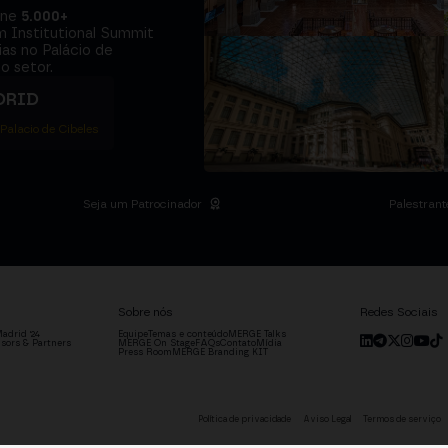
úne
5.000+
m Institutional Summit
ias no Palácio de
o setor.
DRID
 Palacio de Cibeles
Seja um Patrocinador
Palestrant
Sobre nós
Redes Sociais
adrid '24
Equipe
Temas e conteúdo
MERGE Talks
sors & Partners
MERGE On Stage
FAQs
Contato
Mídia
Press Room
MERGE Branding KIT
Política de privacidade
Aviso Legal
Termos de serviço