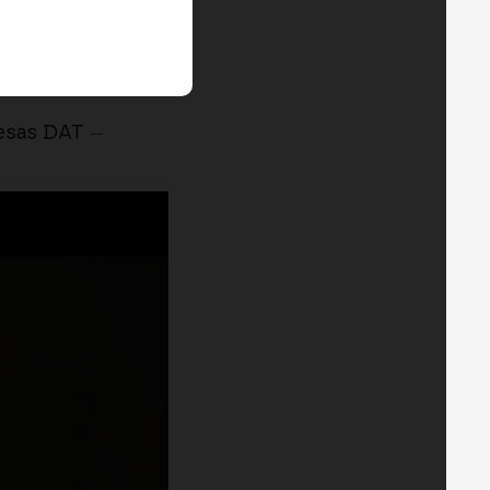
resas DAT
—