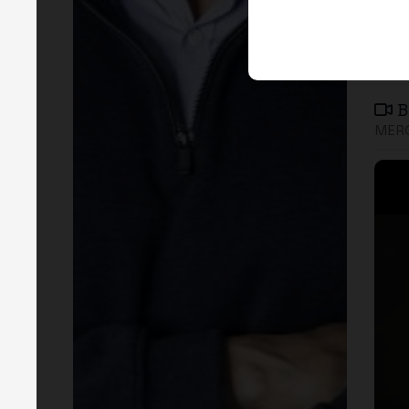
B
MERG