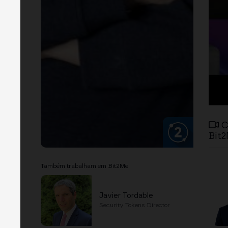
C
Bit2
Também trabalham em Bit2Me
Javier Tordable
Security Tokens Director