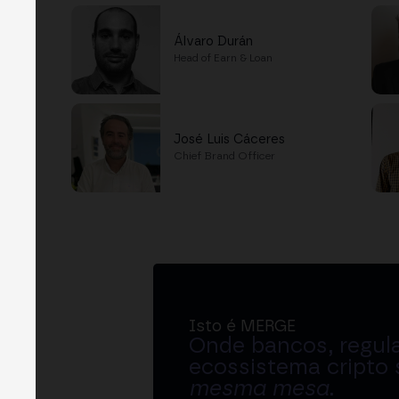
Álvaro Durán
Head of Earn & Loan
José Luis Cáceres
Chief Brand Officer
Isto é MERGE
Onde bancos, regul
ecossistema cripto
mesma mesa
.