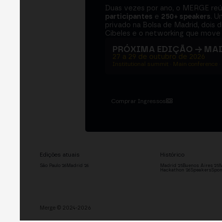
Duas vezes por ano, o MERGE re
participantes
e
250+ speakers
. U
privado na Bolsa de Madrid, dois d
Cibeles e o networking que move 
PRÓXIMA EDIÇÃO → MA
27 a 29 de outubro de 2026
Institutional summit · Main conference ·
Comprar Ingressos
Edições atuais
Histórico
São Paulo '26
Madrid '26
Madrid '25
Buenos Aires '25
M
Hackathon '26
Speakers
Spon
Merge © 2024-2026