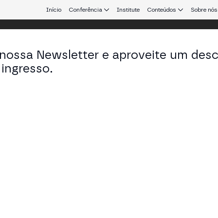
Início
Conferência
Institute
Conteúdos
Sobre nós
 nossa Newsletter e aproveite um des
ingresso.
que conecta Europa e América Latina.
ier Pastor
ctor of Institutional Training and Communications 
KEDIN