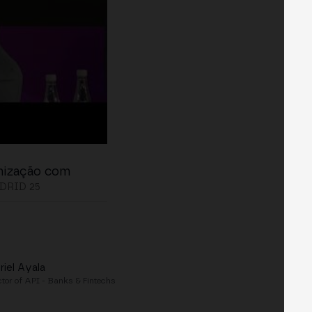
enização com
DRID 25
riel Ayala
ctor of API - Banks & Fintechs