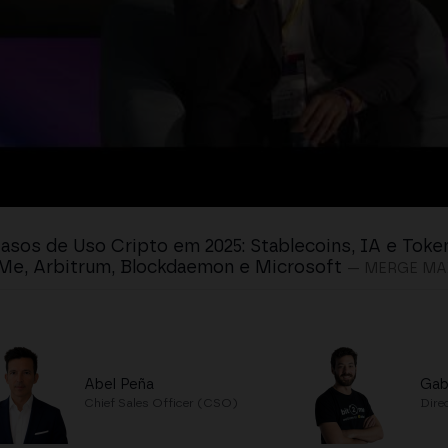
asos de Uso Cripto em 2025: Stablecoins, IA e Tok
Me, Arbitrum, Blockdaemon e Microsoft
— MERGE MA
Abel Peña
Gab
Chief Sales Officer (CSO)
Dire