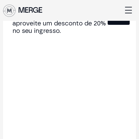
Junte-se à nossa Newsletter e
Fechar
aproveite um desconto de 20%
no seu ingresso.
Conteúdo de MERGE
A conferência institucional de cripto e Web3 que
conecta Europa e América Latina.
5.000+
250+
2x
Participantes
Palestrantes
por ano
Voltar à lista