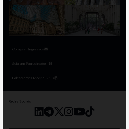
Comprar Ingressos
Seja um Patrocinador
Palestrantes Madrid '26
Redes Sociais