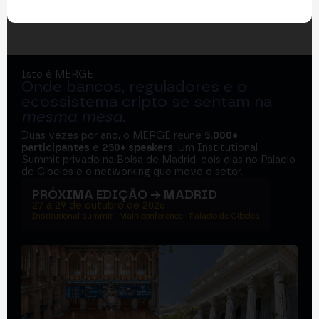
Isto é MERGE
Onde bancos, reguladores e o
ecossistema cripto se sentam na
mesma mesa
.
Duas vezes por ano, o MERGE reúne
5.000+
participantes
e
250+ speakers
. Um Institutional
Summit privado na Bolsa de Madrid, dois dias no Palácio
de Cibeles e o networking que move o setor.
PRÓXIMA EDIÇÃO → MADRID
27 a 29 de outubro de 2026
Institutional summit · Main conference · Palacio de Cibeles