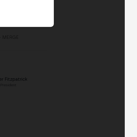
— MERGE
r Fitzpatrick
 President