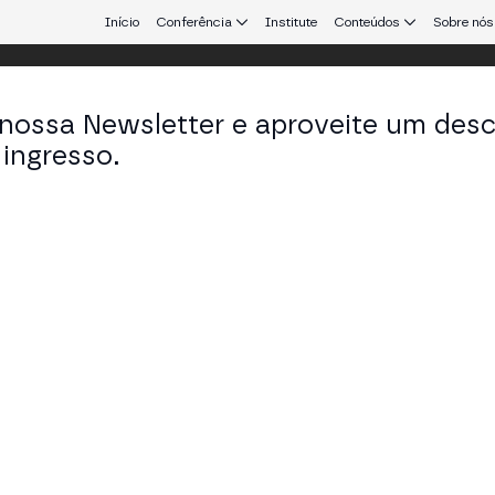
Início
Conferência
Institute
Conteúdos
Sobre nós
 nossa Newsletter e aproveite um des
ingresso.
que conecta Europa e América Latina.
nuel Nordeste
 of Business Management em Bullish
KEDIN