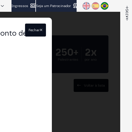
Ingressos
Seja um Patrocinador
Fechar
conto de
5.000+
250+
2x
Participantes
Palestrantes
por ano
Voltar à lista