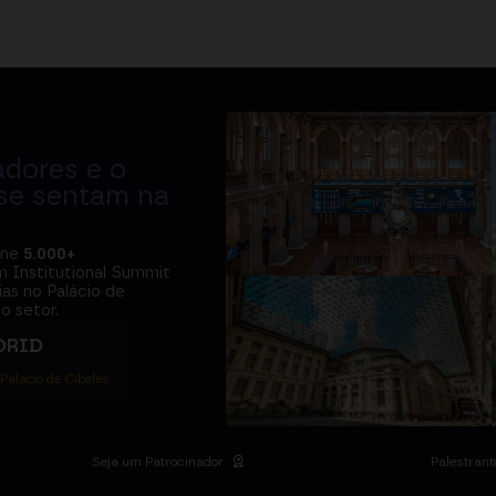
adores e o
 se sentam na
úne
5.000+
m Institutional Summit
ias no Palácio de
o setor.
DRID
 Palacio de Cibeles
Seja um Patrocinador
Palestrant