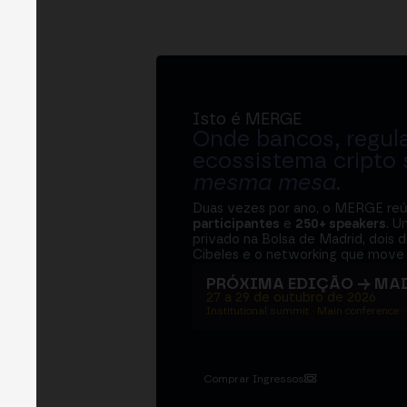
Isto é MERGE
Onde bancos, regul
ecossistema cripto
mesma mesa
.
Duas vezes por ano, o MERGE re
participantes
e
250+ speakers
. U
privado na Bolsa de Madrid, dois d
Cibeles e o networking que move 
PRÓXIMA EDIÇÃO → MA
27 a 29 de outubro de 2026
Institutional summit · Main conference ·
Comprar Ingressos