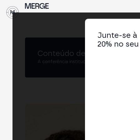
↓
Junte-se à
20% no seu 
Conteúdo de MERGE
A conferência institucional de cripto e Web3 
Ma
Head
LIN