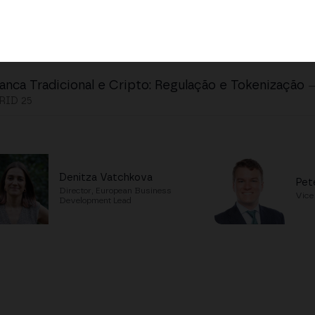
anca Tradicional e Cripto: Regulação e Tokenização
ID 25
Denitza Vatchkova
Pete
Director, European Business
Vice
Development Lead