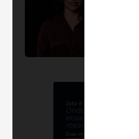
Isto é MERGE
Onde bancos, regul
ecossistema cripto
mesma mesa
.
Duas vezes por ano, o MERGE re