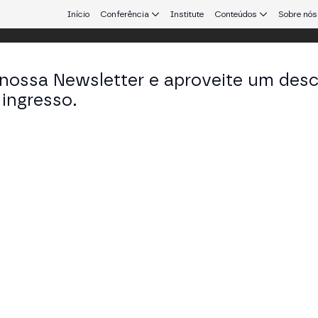
Início
Conferência
Institute
Conteúdos
Sobre nós
 nossa Newsletter e aproveite um des
ingresso.
que conecta Europa e América Latina.
ndra Garín
ctora em Bafögs
KEDIN