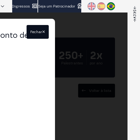
Ingressos
Seja um Patrocinador
Fechar
conto de
5.000+
250+
2x
Participantes
Palestrantes
por ano
Voltar à lista