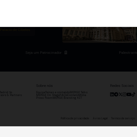
m Institutional Summit
ias no Palácio de
o setor.
DRID
 Palacio de Cibeles
Seja um Patrocinador
Palestrant
Sobre nós
Redes Sociais
adrid '24
Equipe
Temas e conteúdo
MERGE Talks
sors & Partners
MERGE On Stage
FAQs
Contato
Mídia
Press Room
MERGE Branding KIT
Política de privacidade
Aviso Legal
Termos de serviço