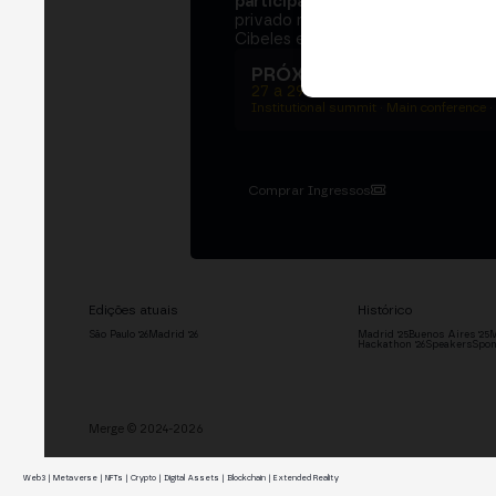
participantes
e
250+ speakers
. U
privado na Bolsa de Madrid, dois d
Cibeles e o networking que move 
PRÓXIMA EDIÇÃO → MA
27 a 29 de outubro de 2026
Institutional summit · Main conference ·
Comprar Ingressos
Edições atuais
Histórico
São Paulo '26
Madrid '26
Madrid '25
Buenos Aires '25
M
Hackathon '26
Speakers
Spon
Merge © 2024-2026
Web3 | Metaverse | NFTs | Crypto | Digital Assets | Blockchain | Extended Reality