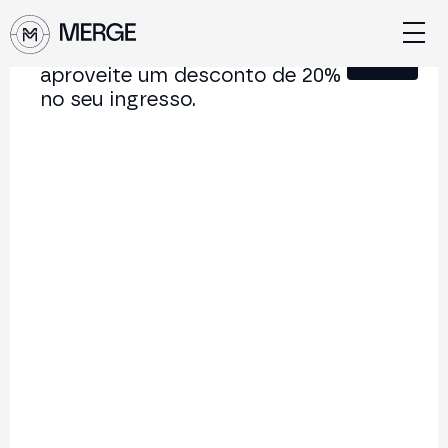
Junte-se à nossa Newsletter e
Fechar
aproveite um desconto de 20%
no seu ingresso.
Conteúdo de MERGE
A conferência institucional de cripto e Web3 que
conecta Europa e América Latina.
5.000+
250+
2x
Participantes
Palestrantes
por ano
Voltar à lista