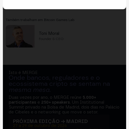
Também trabalham em Bitcoin Games Lab
Toni Moral
Founder & CEO
Isto é MERGE
Onde bancos, reguladores e o
ecossistema cripto se sentam na
mesma mesa
.
Duas vezes por ano, o MERGE reúne
5.000+
participantes
e
250+ speakers
. Um Institutional
Summit privado na Bolsa de Madrid, dois dias no Palácio
de Cibeles e o networking que move o setor.
PRÓXIMA EDIÇÃO → MADRID
27 a 29 de outubro de 2026